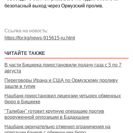
безопасный выход через Ормузский пролив.
Ссылка на новость:
https://for.kg/news-915615-ru.html
ЧИТАЙТЕ ТАКЖЕ
В части Бишкека приостановили подачу газа с 5 по 7
августа
Переговоры Ирана и США по Ормузскому проливу
зашли в тупик
Нацбанк приостановил лицензии четырех обменных
бюро в Бишкеке
"Талибан" готовит крупную операцию против
вооруженной оппозиции в Бадахшане
Нацбанк окончательно отменил ограничения на
операции банков с обменными бюро