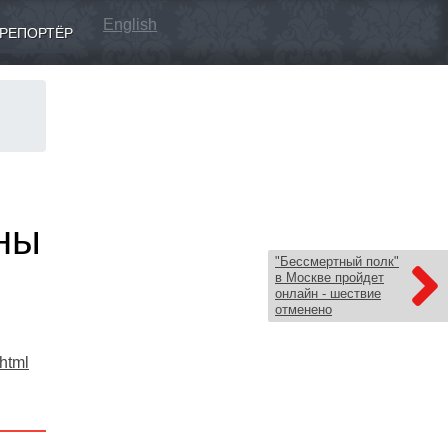
English
РЕПОРТЁР
аны
"Бессмертный полк"
в Москве пройдет
онлайн - шествие
отменено
.html