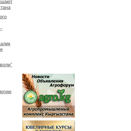
вышают
стана
ого
—
Малик
ся
воли"
логию