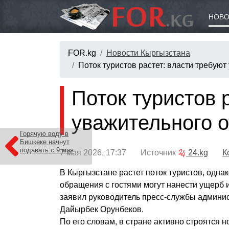
НОВО
FOR.kg
Новости Кыргызстана
Поток туристов растет: власти требую
Поток туристов 
уважительного о
Горячую воду в
Бишкеке начнут
подавать с 9 мая
7 мая 2026, 17:37 Источник
24.kg
К
В Кыргызстане растет поток туристов, одна
обращения с гостями могут нанести ущерб 
заявил руководитель пресс-службы админи
Дайырбек Орунбеков.
По его словам, в стране активно строятся 