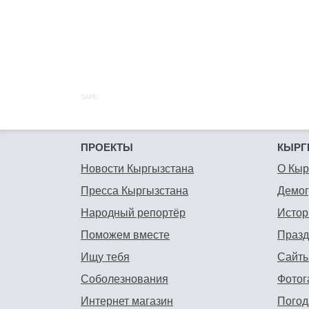
SAPE:
ПРОЕКТЫ
КЫРГ
Новости Кыргызстана
О Кыр
Пресса Кыргызстана
Демо
Народный репортёр
Истор
Поможем вместе
Празд
Ищу тебя
Сайты
Соболезнования
Фотог
Интернет магазин
Погод