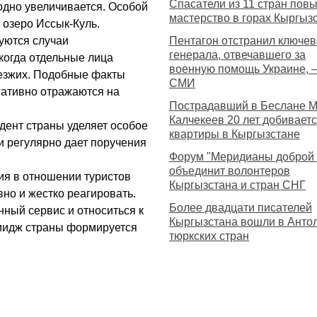
Спасатели из 11 стран по
одно увеличивается. Особой
мастерство в горах Кыргыз
 озеро Иссык-Куль.
руются случаи
Пентагон отстранил ключев
генерала, отвечавшего за
когда отдельные лица
военную помощь Украине, 
иезжих. Подобные факты
СМИ
гативно отражаются на
Пострадавший в Беслане 
Калчекеев 20 лет добивает
дент страны уделяет особое
квартиры в Кыргызстане
и регулярно дает поручения
Форум "Меридианы доброй 
объединит волонтеров
ия в отношении туристов
Кыргызстана и стран СНГ
но и жестко реагировать.
Более двадцати писателей
нный сервис и относиться к
Кыргызстана вошли в Анто
имидж страны формируется
тюркских стран