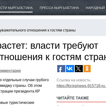
СТИ КЫРГЫЗСТАНА
ПРЕССА КЫРГЫЗСТАНА
НАРОДНЫЙ 
т уважительного отношения к гостям страны
растет: власти требуют
тношения к гостям стр
омментарии
ко отдельные случаи грубого
Ссылка на новость:
имиджу страны. Об этом
https://for.kg/news-915718-ru
страции президента КР
ЧИТАЙТЕ ТАКЖЕ
новые туристические