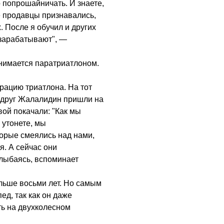
о попрошайничать. И знаете,
е продавцы признавались,
 После я обучил и других
 зарабатывают", —
нимается паратриатлоном.
рацию триатлона. На тот
й друг Жалалидин пришли на
вой покачали: "Как мы
 утонете, мы
торые смеялись над нами,
я. А сейчас они
лыбаясь, вспоминает
льше восьми лет. Но самым
ед, так как он даже
ить на двухколесном