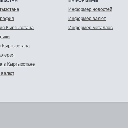
ЫЗСТАН
ИНФОРМЕРЫ
гызстане
Информер новостей
графия
Информер валют
ия Кыргызстана
Информер металлов
ники
 Кыргызстана
алерея
а в Кыргызстане
 валют