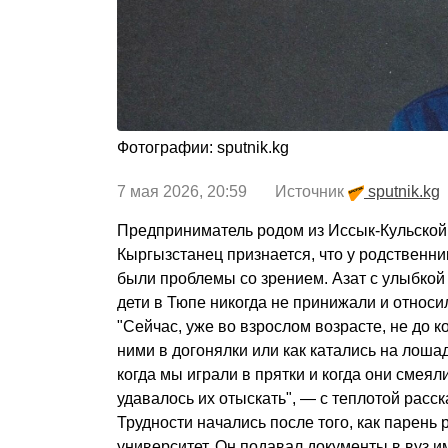
Фотографии: sputnik.kg
7 мая 2026, 20:59 Источник
sputnik.kg
Предприниматель родом из Иссык-Кульской 
Кыргызстанец признается, что у родственн
были проблемы со зрением. Азат с улыбкой 
дети в Тюпе никогда не принижали и относи
"Сейчас, уже во взрослом возрасте, не до к
ними в догонялки или как катались на лоша
когда мы играли в прятки и когда они смея
удавалось их отыскать", — с теплотой расс
Трудности начались после того, как парень 
университет. Он подавал документы в вуз