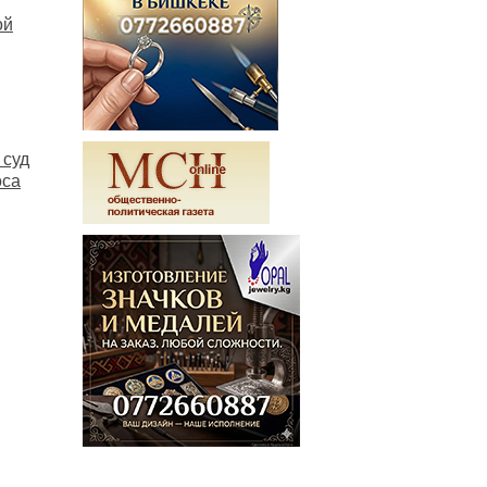
ой
 суд
оса