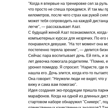
"Когда я впервые на тренировке сел за руль
что просто не спеша проедемся. И так мы п
километров, после чего страх как рукой снял
может тебя сопроводить на каждой дистанци
легче", — рассказывает Азат.
С будущей женой Азат познакомился, когда
компьютерных курсах для незрячих. По его 
понравился девушке. "На тот момент она мо
постепенно теряла зрение", — делится биз
Сейчас пара воспитывает дочь. Ей пять, и 
лет девочка помогала родителям. "Помню, е
уронил помидор. Я спросил: "Наристе, где п
нашла его. Дочь злится, когда кто-то пытает
Она говорит: "Неужели люди не видят, что у 
вижу и сама вам помогаю".
Идея создания эко-продукции пришла парню
марафонов. Когда на одной из длинных дис
стартовом наборе обнаружил "Сникерс", под
отечественных качественных аналогов? Так