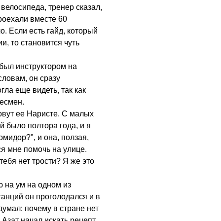
 велосипеда, тренер сказал,
роехали вместе 60
о. Если есть гайд, который
и, то становится чуть
 был инструктором на
словам, он сразу
гла еще видеть, так как
несмен.
зовут ее Наристе. С малых
й было полтора года, и я
омидор?", и она, ползая,
ся мне помочь на улице.
тебя нет трости? Я же это
 на ум на одном из
танций он проголодался и в
умал: почему в стране нет
 Азат начал искать рецепт