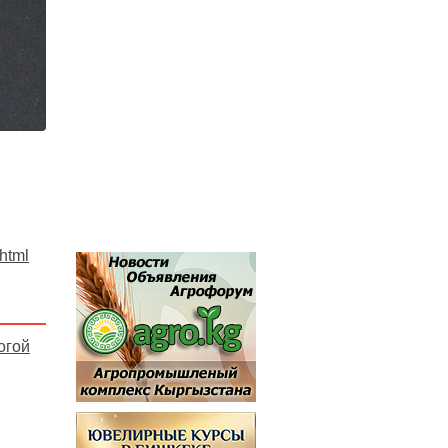
.html
огой