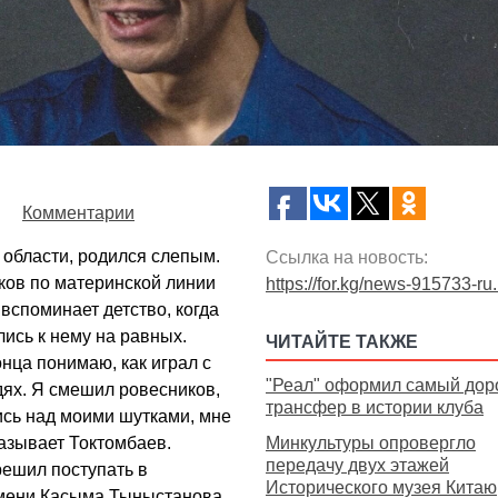
Комментарии
области, родился слепым.
Ссылка на новость:
иков по материнской линии
https://for.kg/news-915733-ru
вспоминает детство, когда
лись к нему на равных.
ЧИТАЙТЕ ТАКЖЕ
онца понимаю, как играл с
"Реал" оформил самый дор
дях. Я смешил ровесников,
трансфер в истории клуба
лись над моими шутками, мне
казывает Токтомбаев.
Минкультуры опровергло
передачу двух этажей
решил поступать в
Исторического музея Китаю
 имени Касыма Тыныстанова