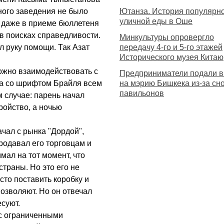
бного заведения не было
Ютанза. История популярн
уличной еды в Оше
ли даже в приеме бюллетеня
в поисках справедливости.
Минкультуры опровергло
л руку помощи. Так Азат
передачу 4-го и 5-го этажей
Исторического музея Китаю
ложно взаимодействовать с
Предприниматели подали в
ка со шрифтом Брайля всем
на мэрию Бишкека из-за сн
павильонов
 случае: парень начал
ойство, а ночью
чал с рынка "Дордой",
продавал его торговцам и
мал на тот момент, что
страны. Но это его не
сто поставить коробку и
позволяют. Но он отвечал
есуют.
 с ограниченными