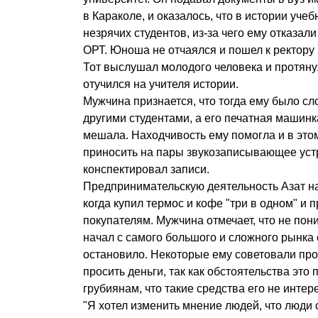
в Караколе, и оказалось, что в истории уче
незрячих студентов, из-за чего ему отказа
ОРТ. Юноша не отчаялся и пошел к ректору 
Тот выслушал молодого человека и протяну
отучился на учителя истории.
Мужчина признается, что тогда ему было с
другими студентами, а его печатная машин
мешала. Находчивость ему помогла и в этом
приносить на пары звукозаписывающее устр
конспектировал записи.
Предпринимательскую деятельность Азат на
когда купил термос и кофе "три в одном" и 
покупателям. Мужчина отмечает, что не пони
начал с самого большого и сложного рынка 
остановило. Некоторые ему советовали про
просить деньги, так как обстоятельства это 
грубиянам, что такие средства его не интер
"Я хотел изменить мнение людей, что люди