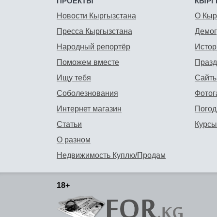
ПРОЕКТЫ
КЫРГ
Новости Кыргызстана
О Кыр
Пресса Кыргызстана
Демо
Народный репортёр
Истор
Поможем вместе
Празд
Ищу тебя
Сайты
Соболезнования
Фотог
Интернет магазин
Погод
Статьи
Курсы
О разном
Недвижимость Куплю/Продам
18+