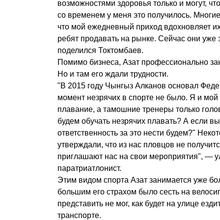
возможностями здоровья только и могут, чт
со временем у меня это получилось. Многи
что мой ежедневный приход вдохновляет их.
ребят продавать на рынке. Сейчас они уже
поделился Токтомбаев.
Помимо бизнеса, Азат профессионально за
Но и там его ждали трудности.
"В 2015 году Чынгыз Алканов основал Феде
момент незрячих в спорте не было. Я и мо
плавание, а тамошние тренеры только голо
будем обучать незрячих плавать? А если вы
ответственность за это нести будем?" Неко
утверждали, что из нас пловцов не получитс
приглашают нас на свои мероприятия", — у
паратриатлонист.
Этим видом спорта Азат занимается уже бо
большим его страхом было сесть на велосип
представить не мог, как будет на улице езд
транспорте.