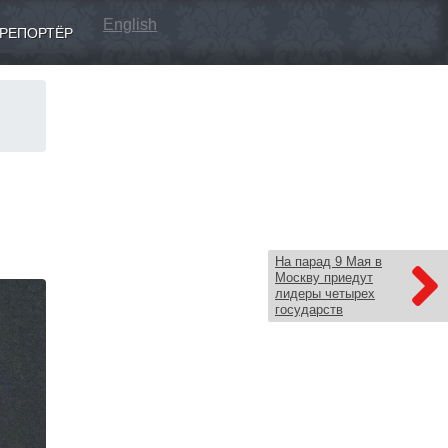
English
РЕПОРТЁР
На парад 9 Мая в
Москву приедут
лидеры четырех
государств