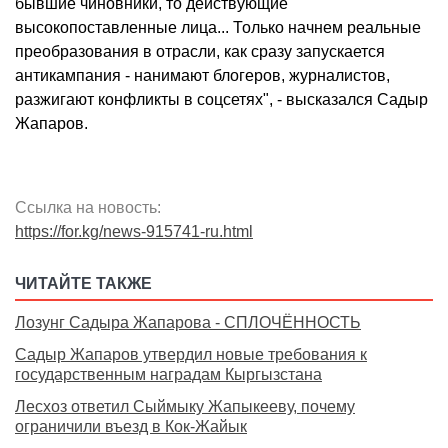
бывшие чиновники, то действующие
высокопоставленные лица... Только начнем реальные
преобразования в отрасли, как сразу запускается
антикампания - нанимают блогеров, журналистов,
разжигают конфликты в соцсетях", - высказался Садыр
Жапаров.
Ссылка на новость:
https://for.kg/news-915741-ru.html
ЧИТАЙТЕ ТАКЖЕ
Лозунг Садыра Жапарова - СПЛОЧЁННОСТЬ
Садыр Жапаров утвердил новые требования к
государственным наградам Кыргызстана
Лесхоз ответил Сыймыку Жапыкееву, почему
ограничили въезд в Кок-Жайык