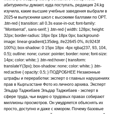
абитуриенты думают, куда поступать, редакция 24.kg
изучила, какие высшие учебные заведения выбрали в
2025-м выпускники школ с высокими баллами по ОРТ.
.btn-red { transition: all 0.3s ease-in-out; font-family:
"Montserrat", sans-serif; } .btn-red { width: 128px; height:
32px; border-radius: 18px 0px 18px 0px; background-
image: linear-gradient(135deg, #e22645 0%, #c9243f
100%); box-shadow: 0 15px 18px -4px rgba(237, 93, 104,
0.5); outline: none; cursor: pointer; border: none; font-size:
14px; color: white; } .btn-red:hover { transform:
translateY(3px); box-shadow: none; color: white; } .btn-
red:active { opacity: 0.5; } ПОДРОБНЕЕ Незаконные
штрафы и переработки: эксперт о главных нарушениях
прав в Кыргызстане Фото из личного архива. Эксперт
Эльдар Таджибаев Эльдар Таджибаев - эксперт в
сфере труда, чьи видео о трудовых правах собирают
миллионы просмотров. Он умудряется объяснять их
просто, доступно и даже с юмором. Почему базовые