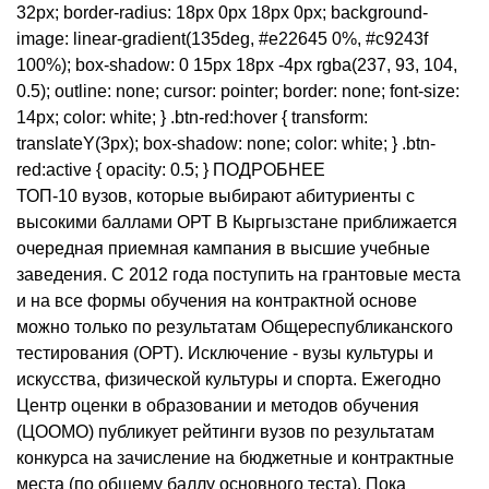
32px; border-radius: 18px 0px 18px 0px; background-
image: linear-gradient(135deg, #e22645 0%, #c9243f
100%); box-shadow: 0 15px 18px -4px rgba(237, 93, 104,
0.5); outline: none; cursor: pointer; border: none; font-size:
14px; color: white; } .btn-red:hover { transform:
translateY(3px); box-shadow: none; color: white; } .btn-
red:active { opacity: 0.5; } ПОДРОБНЕЕ
ТОП-10 вузов, которые выбирают абитуриенты с
высокими баллами ОРТ В Кыргызстане приближается
очередная приемная кампания в высшие учебные
заведения. С 2012 года поступить на грантовые места
и на все формы обучения на контрактной основе
можно только по результатам Общереспубликанского
тестирования (ОРТ). Исключение - вузы культуры и
искусства, физической культуры и спорта. Ежегодно
Центр оценки в образовании и методов обучения
(ЦООМО) публикует рейтинги вузов по результатам
конкурса на зачисление на бюджетные и контрактные
места (по общему баллу основного теста). Пока