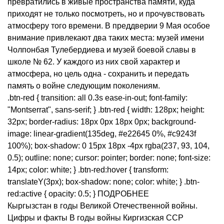
превратились в живые пространства памяти, куда
приходят не только посмотреть, но и прочувствовать
атмосферу того времени. В преддверии 9 Мая особое
внимание привлекают два таких места: музей имени
Чолпонбая Тулебердиева и музей боевой славы в
школе № 62. У каждого из них свой характер и
атмосфера, но цель одна - сохранить и передать
память о войне следующим поколениям.
.btn-red { transition: all 0.3s ease-in-out; font-family:
"Montserrat", sans-serif; } .btn-red { width: 128px; height:
32px; border-radius: 18px 0px 18px 0px; background-
image: linear-gradient(135deg, #e22645 0%, #c9243f
100%); box-shadow: 0 15px 18px -4px rgba(237, 93, 104,
0.5); outline: none; cursor: pointer; border: none; font-size:
14px; color: white; } .btn-red:hover { transform:
translateY(3px); box-shadow: none; color: white; } .btn-
red:active { opacity: 0.5; } ПОДРОБНЕЕ
Кыргызстан в годы Великой Отечественной войны.
Цифры и факты В годы войны Киргизская ССР