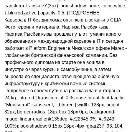
transform: translateY(3px); box-shadow: none; color: white;
} .btn-red:active { opacity: 0.5; } ПОДРОБНЕЕ
Карьера в IT без диплома: опыт кыргызстанки в США
Фото героини материала. Наргиза Рысбек кызы
Наргиза Рысбек кызы прошла путь от гуманитарного
образования к международной карьере в IT и сегодня
работает в Platform Engineer в Чикагском офисе Marex -
глобальной британской финансовой компании. Без
профильного диплома на старте она вошла в
индустрию через курсы и самообучение, а затем
выросла до специалиста, отвечающего за облачную
инфраструктуру и критически важные системы.
Подробнее о своем пути она рассказала в интервью
24.kg. .btn-red { transition: all 0.3s ease-in-out; font-family:
"Montserrat", sans-serif; } .btn-red { width: 128px; height:
32px; border-radius: 18px 0px 18px 0px; background-
image: linear-gradient(135deg, #e22645 0%, #c9243f
100%); box-shadow: 0 15px 18px -4px rgba(237, 93, 104,