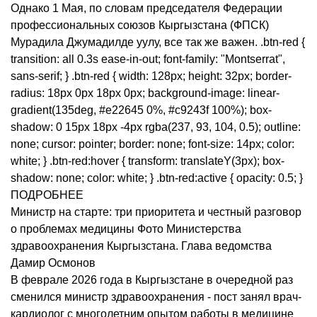
Однако 1 Мая, по словам председателя Федерации
профессиональных союзов Кыргызстана (ФПСК)
Мурадила Джумадилде уулу, все так же важен. .btn-red {
transition: all 0.3s ease-in-out; font-family: "Montserrat",
sans-serif; } .btn-red { width: 128px; height: 32px; border-
radius: 18px 0px 18px 0px; background-image: linear-
gradient(135deg, #e22645 0%, #c9243f 100%); box-
shadow: 0 15px 18px -4px rgba(237, 93, 104, 0.5); outline:
none; cursor: pointer; border: none; font-size: 14px; color:
white; } .btn-red:hover { transform: translateY(3px); box-
shadow: none; color: white; } .btn-red:active { opacity: 0.5; }
ПОДРОБНЕЕ
Министр на старте: три приоритета и честный разговор
о проблемах медицины Фото Министерства
здравоохранения Кыргызстана. Глава ведомства
Дамир Осмонов
В феврале 2026 года в Кыргызстане в очередной раз
сменился министр здравоохранения - пост занял врач-
кардиолог с многолетним опытом работы в медицине