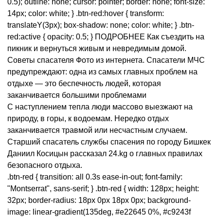
0.5); outline: none; cursor: pointer; border: none; font-size:
14px; color: white; } .btn-red:hover { transform:
translateY(3px); box-shadow: none; color: white; } .btn-
red:active { opacity: 0.5; } ПОДРОБНЕЕ Как съездить на
пикник и вернуться живым и невредимым домой.
Советы спасателя Фото из интернета. Спасатели МЧС
предупреждают: одна из самых главных проблем на
отдыхе — это беспечность людей, которая
заканчивается большими проблемами
С наступлением тепла люди массово выезжают на
природу, в горы, к водоемам. Нередко отдых
заканчивается травмой или несчастным случаем.
Старший спасатель службы спасения по городу Бишкек
Даниил Косицын рассказал 24.kg о главных правилах
безопасного отдыха.
.btn-red { transition: all 0.3s ease-in-out; font-family:
"Montserrat", sans-serif; } .btn-red { width: 128px; height:
32px; border-radius: 18px 0px 18px 0px; background-
image: linear-gradient(135deg, #e22645 0%, #c9243f