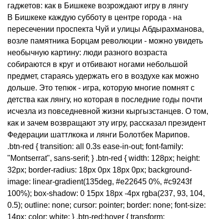
гаджетов: как в Бишкеке возрождают игру в лянгу
В Бишкеке каждую субботу в центре города - на
пересечении проспекта Чуй и улицы Абдырахманова,
возле памятника Борцам революции - можно увидеть
необычную картину: люди разного возраста
собираются в круг и отбивают ногами небольшой
предмет, стараясь удержать его в воздухе как можно
дольше. Это тепюк - игра, которую многие помнят с
детства как лянгу, но которая в последние годы почти
исчезла из повседневной жизни кыргызстанцев. О том,
как и зачем возвращают эту игру, рассказал президент
Федерации шаттлкока и лянги Болотбек Марипов.
.btn-red { transition: all 0.3s ease-in-out; font-family:
"Montserrat", sans-serif; } .btn-red { width: 128px; height:
32px; border-radius: 18px 0px 18px 0px; background-
image: linear-gradient(135deg, #e22645 0%, #c9243f
100%); box-shadow: 0 15px 18px -4px rgba(237, 93, 104,
0.5); outline: none; cursor: pointer; border: none; font-size:
14px; color: white; } .btn-red:hover { transform: