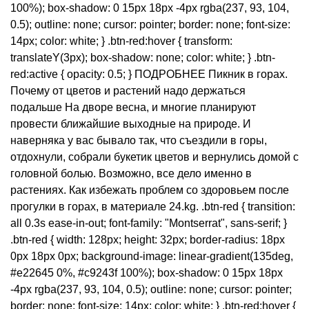
100%); box-shadow: 0 15px 18px -4px rgba(237, 93, 104,
0.5); outline: none; cursor: pointer; border: none; font-size:
14px; color: white; } .btn-red:hover { transform:
translateY(3px); box-shadow: none; color: white; } .btn-
red:active { opacity: 0.5; } ПОДРОБНЕЕ Пикник в горах.
Почему от цветов и растений надо держаться
подальше На дворе весна, и многие планируют
провести ближайшие выходные на природе. И
наверняка у вас бывало так, что съездили в горы,
отдохнули, собрали букетик цветов и вернулись домой с
головной болью. Возможно, все дело именно в
растениях. Как избежать проблем со здоровьем после
прогулки в горах, в материале 24.kg. .btn-red { transition:
all 0.3s ease-in-out; font-family: "Montserrat", sans-serif; }
.btn-red { width: 128px; height: 32px; border-radius: 18px
0px 18px 0px; background-image: linear-gradient(135deg,
#e22645 0%, #c9243f 100%); box-shadow: 0 15px 18px
-4px rgba(237, 93, 104, 0.5); outline: none; cursor: pointer;
border: none; font-size: 14px; color: white; } .btn-red:hover {