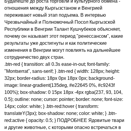
Будапеште до роста торговли и культурного обмена -
отношения между Кыргызстаном и Венгрией
переживают новый этап подъема. В интервью
Чрезвычайный и Полномочный Посол Кыргызской
Республики в Венгрии Талант Кушчубеков объясняет,
почему он называет этот период "ренессансом", какие
результаты уже достигнуты и как политические
изменения в Венгрии могут повлиять на дальнейшее
сотрудничество двух стран.
.btn-red { transition: all 0.3s ease-in-out; font-family:
"Montserrat", sans-serif; } .btn-red { width: 128px; height:
32px; border-radius: 18px 0px 18px 0px; background-
image: linear-gradient(135deg, #e22645 0%, #c9243f
100%); box-shadow: 0 15px 18px -4px rgba(237, 93, 104,
0.5); outline: none; cursor: pointer; border: none; font-size:
14px; color: white; } .btn-red:hover { transform:
translateY(3px); box-shadow: none; color: white; } .btn-
red:active { opacity: 0.5; } ПОДРОБНЕЕ Ядовитые твари
и другие животные, с которыми опасно встречаться в