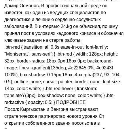
Дамир Осмонов. В профессиональной среде он
известен как один из ведущих специалистов по
диагностике и лечению сердечно-сосудистых
заболеваний. В интервью 24.kg он объяснил, почему
принял пост в условиях кадрового кризиса и обозначил
ключевые задачи на старте работы.
.btn-red { transition: all 0.3s ease-in-out; font-family:
"Montserrat", sans-serif; } .btn-red { width: 128px; height:
32px; border-radius: 18px 0px 18px 0px; background-
image: linear-gradient(135deg, #e22645 0%, #c9243f
100%); box-shadow: 0 15px 18px -4px rgba(237, 93, 104,
0.5); outline: none; cursor: pointer; border: none; font-size:
14px; color: white; } .btn-red:hover { transform:
translateY(3px); box-shadow: none; color: white; } .btn-
red:active { opacity: 0.5; } ПОДРОБНЕЕ
Посол: Кыргызстан и Венгрия выстраивают
стратегическое партнерство нового уровня От
открытии собственного здания посольства в