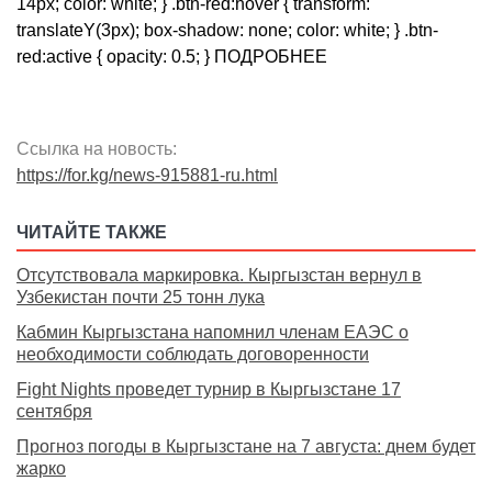
14px; color: white; } .btn-red:hover { transform:
translateY(3px); box-shadow: none; color: white; } .btn-
red:active { opacity: 0.5; } ПОДРОБНЕЕ
Ссылка на новость:
https://for.kg/news-915881-ru.html
ЧИТАЙТЕ ТАКЖЕ
Отсутствовала маркировка. Кыргызстан вернул в
Узбекистан почти 25 тонн лука
Кабмин Кыргызстана напомнил членам ЕАЭС о
необходимости соблюдать договоренности
Fight Nights проведет турнир в Кыргызстане 17
сентября
Прогноз погоды в Кыргызстане на 7 августа: днем будет
жарко