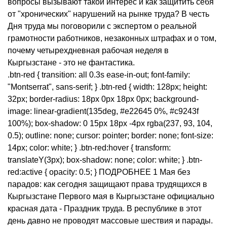
вопросы вызывают такой интерес и как защитить себя
от "хронических" нарушений на рынке труда? В честь
Дня труда мы поговорили с экспертом о реальной
грамотности работников, незаконных штрафах и о том,
почему четырехдневная рабочая неделя в
Кыргызстане - это не фантастика.
.btn-red { transition: all 0.3s ease-in-out; font-family:
"Montserrat", sans-serif; } .btn-red { width: 128px; height:
32px; border-radius: 18px 0px 18px 0px; background-
image: linear-gradient(135deg, #e22645 0%, #c9243f
100%); box-shadow: 0 15px 18px -4px rgba(237, 93, 104,
0.5); outline: none; cursor: pointer; border: none; font-size:
14px; color: white; } .btn-red:hover { transform:
translateY(3px); box-shadow: none; color: white; } .btn-
red:active { opacity: 0.5; } ПОДРОБНЕЕ 1 Мая без
парадов: как сегодня защищают права трудящихся в
Кыргызстане Первого мая в Кыргызстане официально
красная дата - Праздник труда. В республике в этот
день давно не проводят массовые шествия и парады.