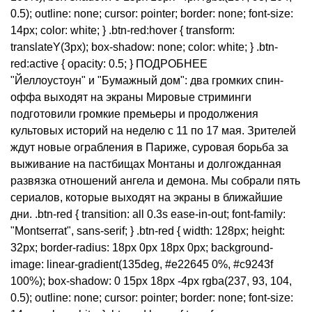
0.5); outline: none; cursor: pointer; border: none; font-size:
14px; color: white; } .btn-red:hover { transform:
translateY(3px); box-shadow: none; color: white; } .btn-
red:active { opacity: 0.5; } ПОДРОБНЕЕ
"Йеллоустоун" и "Бумажный дом": два громких спин-
оффа выходят на экраны Мировые стриминги
подготовили громкие премьеры и продолжения
культовых историй на неделю с 11 по 17 мая. Зрителей
ждут новые ограбления в Париже, суровая борьба за
выживание на пастбищах Монтаны и долгожданная
развязка отношений ангела и демона. Мы собрали пять
сериалов, которые выходят на экраны в ближайшие
дни. .btn-red { transition: all 0.3s ease-in-out; font-family:
"Montserrat", sans-serif; } .btn-red { width: 128px; height:
32px; border-radius: 18px 0px 18px 0px; background-
image: linear-gradient(135deg, #e22645 0%, #c9243f
100%); box-shadow: 0 15px 18px -4px rgba(237, 93, 104,
0.5); outline: none; cursor: pointer; border: none; font-size: