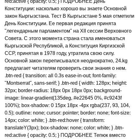
red:active { opacity: 0.5; } ПОДРОБНЕЕ День
Конституции: насколько хорошо вы знаете Основной
закон Кыргызстана. Тест В Кыргызстане 5 мая отметили
День Конституции. Ее первая редакция принята
"легендарным парламентом" на XII сессии Верховного
Совета. С этого момента страна стала именоваться
Кыргызской Республикой, а Конституция Киргизской
ССР, принятая в 1978 году, утратила свою силу.
Основной закон переписывался неоднократно, 24.kg
предлагает читателям проверить свои знания о нем.
.btn-red { transition: all 0.3s ease-in-out; font-family:
"Montserrat", sans-serif; } .btn-red { width: 128px; height:
32px; border-radius: 18px 0px 18px 0px; background-
image: linear-gradient(135deg, #e22645 0%, #c9243f
100%); box-shadow: 0 15px 18px -4px rgba(237, 93, 104,
0.5); outline: none; cursor: pointer; border: none; font-size:
14px; color: white; } .btn-red:hover { transform:
translateY(3px); box-shadow: none; color: white; } .btn-
red:active { opacity: 0.5; } ПОДРОБНЕЕ Тепюк вместо