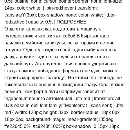
0.5); outline: none; cursor: pointer; border: none; font-size:
14px; color: white; } .btn-red:hover { transform:
translateY(3px); box-shadow: none; color: white; } .btn-
red:active { opacity: 0.5; } ПОДРОБНЕЕ
Отдых на колесах: как подготовить машину к
путешествию и что взять с собой В Кыргызстане
начались майские каникулы, не за горами и летние
отпуска. Отдых у каждого свой: одни выбираются на
дачу, а другие садятся за руль и отправляются в
дальний путь. Автопутешествия прочно удерживают
статус самого свободного формата поездок - можно
строить маршруты "на ходу". Но чтобы эта свобода не
закончилась на обочине в ожидании эвакуатора, важно
помнить: комфорт в пути напрямую зависит от
"здоровья" вашего автомобиля. .btn-red { transition: all
0.3s ease-in-out; font-family: "Montserrat", sans-serif; } .btn-
red { width: 128px; height: 32px; border-radius: 18px 0px
18px 0px; background-image: linear-gradient(135deg,
#e22645 0%, #c9243f 100%); box-shadow: 0 15px 18px