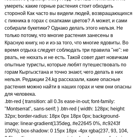
умереть: какие горные растения стоит обходить
стороной Как часто вы видели людей, возвращающихся
с пикника в горах с охапками цветов? А может, и сами
собирали букетики? Однако делать этого нельзя. Не
только потому, что многие растения занесены в
Красную книгу, но и из-за того, что многие ядовиты. Во
время отдыха следует соблюдать три правила "не": не
рвать, не нюхать и не есть. Такой совет дает новичкам
опытные туристы, которые любят путешествовать по
горам Кыргызстана и точно знают, чего делать в них
нельзя. Редакции 24.kg рассказали, какие опасные
растения можно найти в наших горах и чем они опасны
для человека.
.btn-red { transition: all 0.3s ease-in-out; font-family:
"Montserrat", sans-serif; } .btn-red { width: 128px; height:
32px; border-radius: 18px 0px 18px 0px; background-
image: linear-gradient(135deg, #e22645 0%, #c9243f
100%); box-shadow: 0 15px 18px -4px rgba(237, 93, 104,