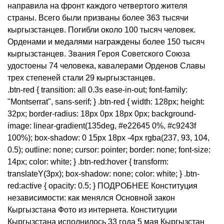
направила на фронт каждого четвертого жителя
страны. Всего были призваны более 363 тысячи
кыргызстанцев. Погибли около 100 тысяч человек.
Орденами и медалями награждены более 150 тысяч
кыргызстанцев. Звания Героя Советского Союза
удостоены 74 человека, кавалерами Орденов Славы
трех степеней стали 29 кыргызстанцев.
.btn-red { transition: all 0.3s ease-in-out; font-family:
"Montserrat", sans-serif; } .btn-red { width: 128px; height:
32px; border-radius: 18px 0px 18px 0px; background-
image: linear-gradient(135deg, #e22645 0%, #c9243f
100%); box-shadow: 0 15px 18px -4px rgba(237, 93, 104,
0.5); outline: none; cursor: pointer; border: none; font-size:
14px; color: white; } .btn-red:hover { transform:
translateY(3px); box-shadow: none; color: white; } .btn-
red:active { opacity: 0.5; } ПОДРОБНЕЕ Конституция
независимости: как менялся Основной закон
Кыргызстана Фото из интернета. Конституции
Кыргызстана исполнилось 33 года 5 мая Кыргызстан