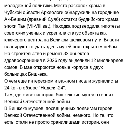
молодежной политики. Место раскопок храма в
Чуйской области Археологи обнаружили на городище
Ак-Бешим (древний Суяб) остатки буддийского храма
эпохи Тан (VII-VIII вв.). Находка подтвердила гипотезы
советских ученых и укрепила статус объекта как
ключевого центра на Великом шелковом пути. Власти
планируют создать здесь музей под открытым небом.
На строительство и ремонт 32 объектов
здравоохранения в 2026 году выделили 12 миллиардов
сомов. В мае откроются новые корпуса в двух
больницах Бишкека.
О чем еще интересном и важном писали журналисты
24.kg - в обзоре "Неделя-24".
Там, где живет история: бишкекские музеи о героях
Великой Отечественной войны
В Бишкеке музеев, посвященных подвигам героев
Великой Отечественной войны, немного. Но те, что
есть, стали не просто хранилищами истории, они