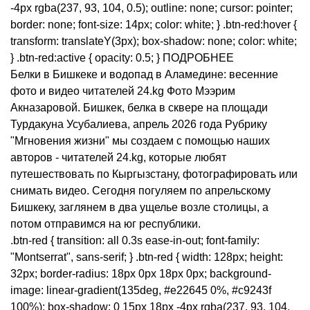
-4px rgba(237, 93, 104, 0.5); outline: none; cursor: pointer;
border: none; font-size: 14px; color: white; } .btn-red:hover {
transform: translateY(3px); box-shadow: none; color: white;
} .btn-red:active { opacity: 0.5; } ПОДРОБНЕЕ
Белки в Бишкеке и водопад в Аламедине: весенние
фото и видео читателей 24.kg Фото Мээрим
Акназаровой. Бишкек, белка в сквере на площади
Турдакуна Усубалиева, апрель 2026 года Рубрику
"Мгновения жизни" мы создаем с помощью наших
авторов - читателей 24.kg, которые любят
путешествовать по Кыргызстану, фотографировать или
снимать видео. Сегодня погуляем по апрельскому
Бишкеку, заглянем в два ущелье возле столицы, а
потом отправимся на юг республики.
.btn-red { transition: all 0.3s ease-in-out; font-family:
"Montserrat", sans-serif; } .btn-red { width: 128px; height:
32px; border-radius: 18px 0px 18px 0px; background-
image: linear-gradient(135deg, #e22645 0%, #c9243f
100%); box-shadow: 0 15px 18px -4px rgba(237, 93, 104,