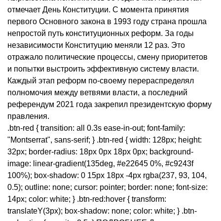
отмечает День Конституции. С момента принятия
первого Основного закона в 1993 году страна прошла
непростой путь конституционных реформ. За годы
независимости Конституцию меняли 12 раз. Это
отражало политические процессы, смену приоритетов
и попытки выстроить эффективную систему власти.
Каждый этап реформ по-своему перераспределял
полномочия между ветвями власти, а последний
референдум 2021 года закрепил президентскую форму
правления.
.btn-red { transition: all 0.3s ease-in-out; font-family:
"Montserrat", sans-serif; } .btn-red { width: 128px; height:
32px; border-radius: 18px 0px 18px 0px; background-
image: linear-gradient(135deg, #e22645 0%, #c9243f
100%); box-shadow: 0 15px 18px -4px rgba(237, 93, 104,
0.5); outline: none; cursor: pointer; border: none; font-size:
14px; color: white; } .btn-red:hover { transform:
translateY(3px); box-shadow: none; color: white; } .btn-