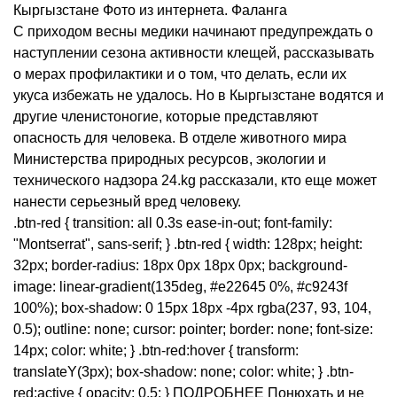
Кыргызстане Фото из интернета. Фаланга
С приходом весны медики начинают предупреждать о
наступлении сезона активности клещей, рассказывать
о мерах профилактики и о том, что делать, если их
укуса избежать не удалось. Но в Кыргызстане водятся и
другие членистоногие, которые представляют
опасность для человека. В отделе животного мира
Министерства природных ресурсов, экологии и
технического надзора 24.kg рассказали, кто еще может
нанести серьезный вред человеку.
.btn-red { transition: all 0.3s ease-in-out; font-family:
"Montserrat", sans-serif; } .btn-red { width: 128px; height:
32px; border-radius: 18px 0px 18px 0px; background-
image: linear-gradient(135deg, #e22645 0%, #c9243f
100%); box-shadow: 0 15px 18px -4px rgba(237, 93, 104,
0.5); outline: none; cursor: pointer; border: none; font-size:
14px; color: white; } .btn-red:hover { transform:
translateY(3px); box-shadow: none; color: white; } .btn-
red:active { opacity: 0.5; } ПОДРОБНЕЕ Понюхать и не