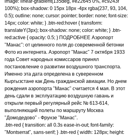
image: linear-gradient(135deg, #e22645 0%, #c9243f
100%); box-shadow: 0 15px 18px -4px rgba(237, 93, 104,
0.5); outline: none; cursor: pointer; border: none; font-size:
14px; color: white; } .btn-red:hover { transform:
translateY(3px); box-shadow: none; color: white; } .btn-
red:active { opacity: 0.5; } ПОДРОБНЕЕ Аэропорт
"Манас": от целинного поля до современной бетонки
Фото из интернета. Аэропорт "Манас" 7 октября 1933
года Совет народных комиссаров принял
постановление о развитии воздушного транспорта.
Именно эта дата определена в суверенном
Кыргызстане как День гражданской авиации. Но днем
рождения аэропорта "Манас" считается 4 мая. В этот
день сдали в эксплуатацию воздушную гавань и
открыли первый регулярный рейс № 613-614,
выполняющий полеты по маршруту Москва
"Домодедово" - Фрунзе "Манас".
.btn-red { transition: all 0.3s ease-in-out; font-family:
"Montserrat", sans-serif; } .btn-red { width: 128px; height: