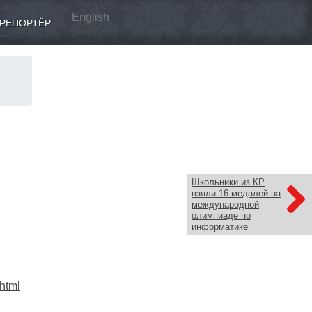
English
РЕПОРТЁР
Школьники из КР
взяли 16 медалей на
международной
олимпиаде по
информатике
.html