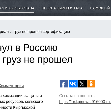
СТИ КЫРГЫЗСТАНА
ПРЕССА КЫРГЫЗСТАНА
НАРОДНЫЙ 
риалы: груз не прошел сертификацию
нул в Россию
 груз не прошел
Комментарии
 химизации, защиты и
Ссылка на новость:
ых ресурсов, сельского
https://for.kg/news-916000-ru
нности Кыргызской