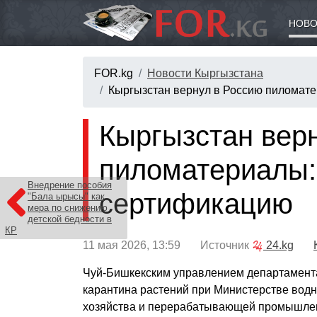
НОВО
FOR.kg
Новости Кыргызстана
Кыргызстан вернул в Россию пиломате
Кыргызстан вер
пиломатериалы:
Внедрение пособия
сертификацию
"Бала ырысы" как
мера по снижению
детской бедности в
КР
11 мая 2026, 13:59 Источник
24.kg
Чуй-Бишкекским управлением департамента
карантина растений при Министерстве водн
хозяйства и перерабатывающей промышле