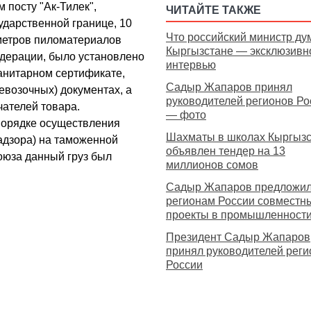
 посту "Ак-Тилек",
ЧИТАЙТЕ ТАКЖЕ
ударственной границе, 10
Что российский министр ду
 метров пиломатериалов
Кыргызстане — эксклюзивн
едерации, было установлено
интервью
анитарном сертификате,
Садыр Жапаров принял
евозочных) документах, а
руководителей регионов Ро
чателей товара.
— фото
 порядке осуществления
Шахматы в школах Кыргызс
адзора) на таможенной
объявлен тендер на 13
оюза данный груз был
миллионов сомов
Садыр Жапаров предложи
регионам России совместн
проекты в промышленности 
Президент Садыр Жапаров
принял руководителей реги
России