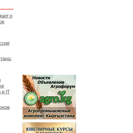
мает о
ое
ссии
тана:
л
ые
и IT
онов