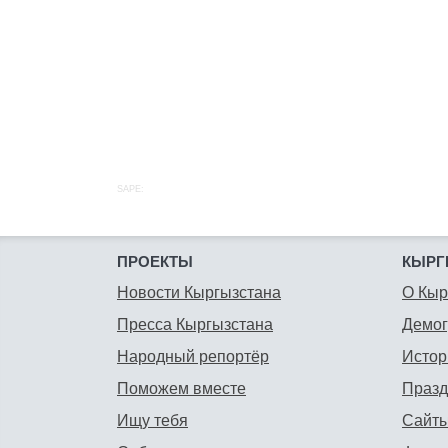
SAPE:
ПРОЕКТЫ
КЫРГ
Новости Кыргызстана
О Кыр
Пресса Кыргызстана
Демо
Народный репортёр
Истор
Поможем вместе
Празд
Ищу тебя
Сайты