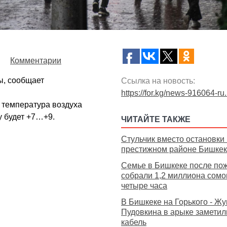
Комментарии
ы, сообщает
Ссылка на новость:
https://for.kg/news-916064-ru
м температура воздуха
у будет +7…+9.
ЧИТАЙТЕ ТАКЖЕ
Стульчик вместо остановки 
престижном районе Бишке
Семье в Бишкеке после по
собрали 1,2 миллиона сомо
четыре часа
В Бишкеке на Горького - Жу
Пудовкина в арыке заметил
кабель