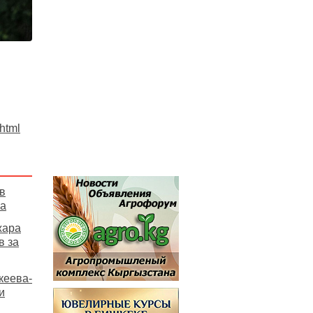
.html
в
ка
жара
в за
кеева-
и