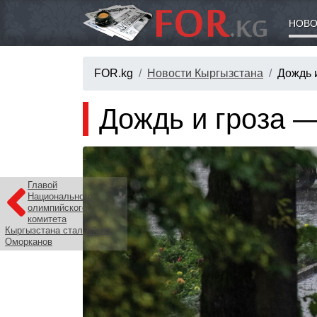
НОВО
FOR.kg
Новости Кыргызстана
Дождь 
Дождь и гроза —
Главой
Национального
олимпийского
комитета
Кыргызстана стал Айваз
Оморканов