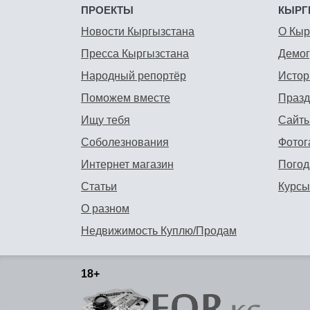
ПРОЕКТЫ
КЫРГ
Новости Кыргызстана
О Кыр
Пресса Кыргызстана
Демо
Народный репортёр
Истор
Поможем вместе
Празд
Ищу тебя
Сайты
Соболезнования
Фотог
Интернет магазин
Погод
Статьи
Курсы
О разном
Недвижимость Куплю/Продам
18+