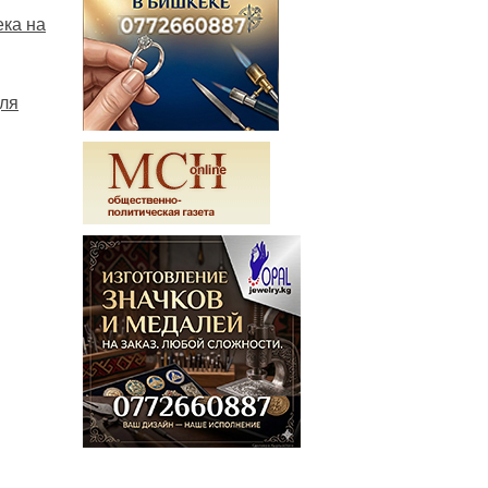
ека на
для