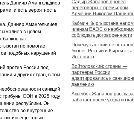
Садыр Жапаров провел
титель Данияр Амангельдиев
переговоры с премьером
ами, и есть вероятность
Армении Николом Пашиня
Кабмин Кыргызстана напом
ана. Данияр Амангельдиев
членам ЕАЭС о необходим
асымалиев в целом
соблюдать договоренности
х банков как
Почему санкции не останов
ргызстан не помогает
бизнес России и Кыргызста
ктов подобных нарушений
Интервью
Войтоловский: страны —
ций против России под
партнеры России
нии и других стран, в том
адаптировались к санкцио
давлению
 необоснованности санкций
Акылбек Жапаров рассказал
с трибуны ООН в 2025 году
работает после ухода из ка
ошении республики. Он
тельство во внутренние
развитию еще только