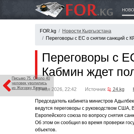
НОВО
FOR.kg
Новости Кыргызстана
Переговоры с ЕС о снятии санкций с К
Переговоры с ЕС
Кабмин ждет по
Письмо 75. Около 40
человек уволились
из Жогорку Кенеша
13 мая 2026, 22:42 Источник
24.kg
Председатель кабинета министров Адылбек
ведутся переговоры с руководством США, 
Европейского союза по вопросу снятия санк
Об этом он сообщил во время проверки го
объектов.