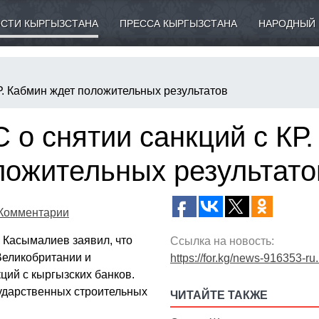
СТИ КЫРГЫЗСТАНА
ПРЕССА КЫРГЫЗСТАНА
НАРОДНЫЙ 
Р. Кабмин ждет положительных результатов
 о снятии санкций с КР.
ложительных результато
Комментарии
 Касымалиев заявил, что
Ссылка на новость:
Великобритании и
https://for.kg/news-916353-ru
ций с кыргызских банков.
сударственных строительных
ЧИТАЙТЕ ТАКЖЕ