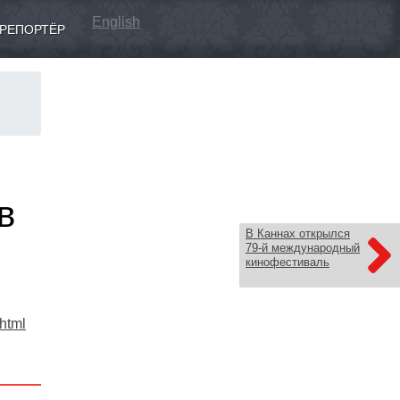
English
РЕПОРТЁР
в
В Каннах открылся
79-й международный
кинофестиваль
.html