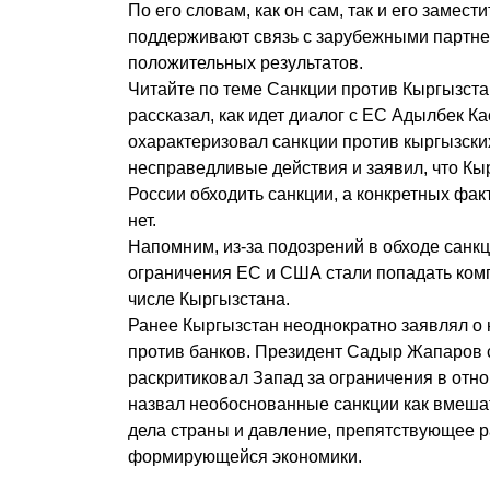
По его словам, как он сам, так и его замес
поддерживают связь с зарубежными партнер
положительных результатов.
Читайте по теме Санкции против Кыргызст
рассказал, как идет диалог с ЕС Адылбек К
охарактеризовал санкции против кыргызски
несправедливые действия и заявил, что Кы
России обходить санкции, а конкретных фа
нет.
Напомним, из-за подозрений в обходе санк
ограничения ЕС и США стали попадать компа
числе Кыргызстана.
Ранее Кыргызстан неоднократно заявлял о
против банков. Президент Садыр Жапаров 
раскритиковал Запад за ограничения в отн
назвал необоснованные санкции как вмеша
дела страны и давление, препятствующее 
формирующейся экономики.