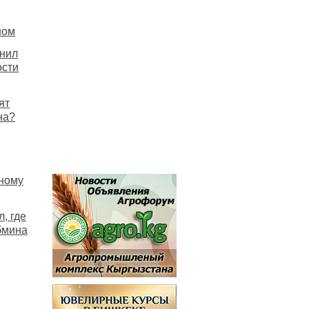
ном
нил
ости
ят
на?
нному
, где
бмина