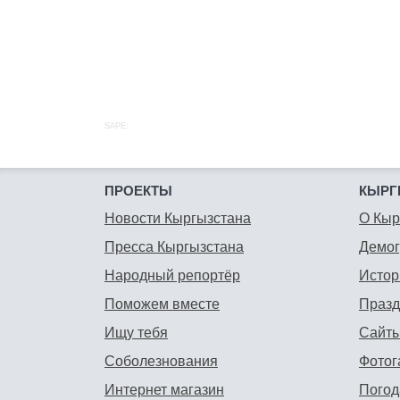
SAPE:
ПРОЕКТЫ
КЫРГ
Новости Кыргызстана
О Кыр
Пресса Кыргызстана
Демо
Народный репортёр
Истор
Поможем вместе
Празд
Ищу тебя
Сайты
Соболезнования
Фотог
Интернет магазин
Погод