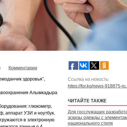
g
Комментарии
емоданчик здоровья",
Ссылка на новость:
https://for.kg/news-918875-ru
равоохранения Алымкадыра
ЧИТАЙТЕ ТАКЖЕ
борудования: глюкометр,
Для госслужащих разработ
ф, аппарат УЗИ и ноутбук.
эскизы одежды с элемента
агружаются в электронную
национального стиля
держатся данные о 4