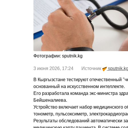
Фотографии: sputnik.kg
3 июня 2026, 17:24 Источник
sputnik.k
В Кыргызстане тестируют отечественный "ч
основанный на искусственном интеллекте.
Его разработала команда экс-министра зд
Бейшеналиева.
Устройство включает набор медицинского о
тонометр, пульсоксиметр, электрокардиогра
Результаты обследований автоматически з
медицинскую карту пациента. В системе со