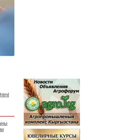
.html
аны
ми