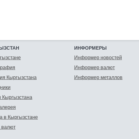
ЫЗСТАН
ИНФОРМЕРЫ
гызстане
Информер новостей
графия
Информер валют
ия Кыргызстана
Информер металлов
ники
 Кыргызстана
алерея
а в Кыргызстане
 валют