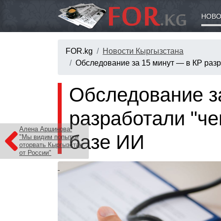
НОВО
FOR.kg
Новости Кыргызстана
Обследование за 15 минут — в КР разр
Обследование з
разработали "че
Алена Аршинова:
базе ИИ
"Мы видим попытки
оторвать Кыргызстан
от России"