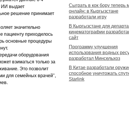
Сыграть в кок бору теперь
я ИИ выдает
онлайн: в Кыргызстане
льное решение принимает
разработали игру
В Кыргызстане для департ
воляет значительно
кинематографии разработа
ше пациенту приходилось
сайт
ерь основные процедуры
Программу улучшения
нут.
использования водных рес
передачи оборудования
разработал Минсельхоз
ожет взиматься только за
В Китае разработали оружи
живание. Это позволит
способное уничтожать спут
ми для семейных врачей",
Starlink
иев.