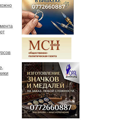
 можно
амента
ют
урсов
е,
ники