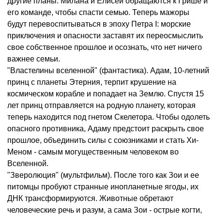
другие планы: Милана и Елисей обращаются к Грише и
его команде, чтобы спасти семью. Теперь мажоры
будут перевоспитываться в эпоху Петра I: морские
приключения и опасности заставят их переосмыслить
свое собственное прошлое и осознать, что нет ничего
важнее семьи.
"Властелины вселенной" (фантастика). Адам, 10-летний
принц с планеты Этерния, терпит крушение на
космическом корабле и попадает на Землю. Спустя 15
лет принц отправляется на родную планету, которая
теперь находится под гнетом Скелетора. Чтобы одолеть
опасного противника, Адаму предстоит раскрыть свое
прошлое, объединить силы с союзниками и стать Хи-
Меном - самым могущественным человеком во
Вселенной.
"Зверолюция" (мультфильм). После того как Зои и ее
питомцы пробуют странные инопланетные ягоды, их
ДНК трансформируются. Животные обретают
человеческие речь и разум, а сама Зои - острые когти,