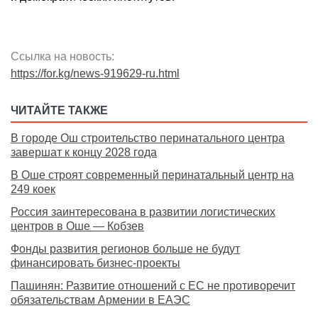
Ссылка на новость:
https://for.kg/news-919629-ru.html
ЧИТАЙТЕ ТАКЖЕ
В городе Ош строительство перинатального центра
завершат к концу 2028 года
В Оше строят современный перинатальный центр на
249 коек
Россия заинтересована в развитии логистических
центров в Оше — Кобзев
Фонды развития регионов больше не будут
финансировать бизнес-проекты
Пашинян: Развитие отношений с ЕС не противоречит
обязательствам Армении в ЕАЭС