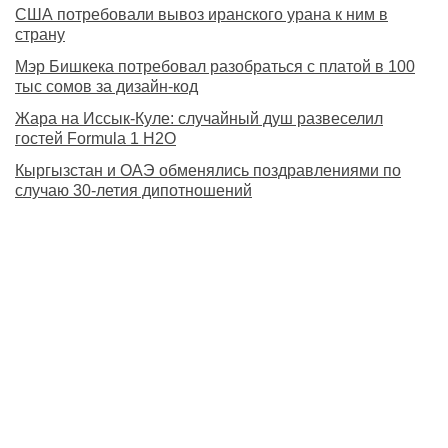
США потребовали вывоз иранского урана к ним в
страну
Мэр Бишкека потребовал разобраться с платой в 100
тыс сомов за дизайн-код
Жара на Иссык-Куле: случайный душ развеселил
гостей Formula 1 H2O
Кыргызстан и ОАЭ обменялись поздравлениями по
случаю 30-летия дипотношений