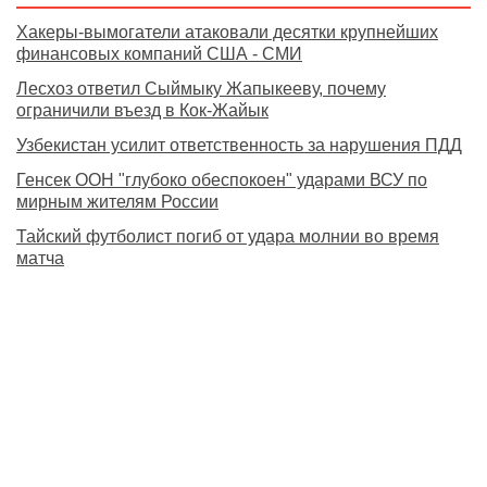
Хакеры-вымогатели атаковали десятки крупнейших
финансовых компаний США - СМИ
Лесхоз ответил Сыймыку Жапыкееву, почему
ограничили въезд в Кок-Жайык
Узбекистан усилит ответственность за нарушения ПДД
Генсек ООН "глубоко обеспокоен" ударами ВСУ по
мирным жителям России
Тайский футболист погиб от удара молнии во время
матча