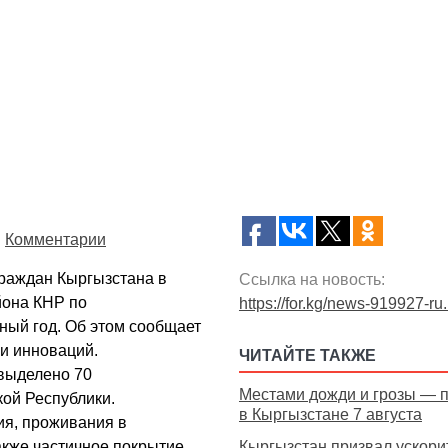
Комментарии
граждан Кыргызстана в
Ссылка на новость:
йона КНР по
https://for.kg/news-919927-ru
ный год. Об этом сообщает
и инноваций.
ЧИТАЙТЕ ТАКЖЕ
 выделено 70
Местами дожди и грозы — 
ой Республики.
в Кыргызстане 7 августа
ия, проживания в
акже частичное покрытие
Кыргызстан призвал ускори