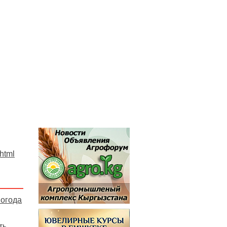
.html
погода
ть