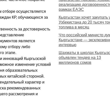
реализацию договоренност
рамках ЕАЭС
м отборе осуществляется
аждан КР, обучающихся за
Кыргызстан хочет закупать 
Узбекистана до 20 тысяч то
топлива в месяц
твенность за достоверность
редставление
Что российский министр ду
Кыргызстане — эксклюзивн
кументов является
интервью
ному отбору либо
го этапе.
Шахматы в школах Кыргызс
объявлен тендер на 13
 и инноваций Кыргызской
миллионов сомов
озможное изменение условий
чня образовательных
мых китайской стороной.
мендательный характер и
иска рекомендованных
шего рассмотрения и