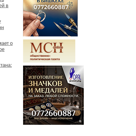
ей в
у
нн
мает о
ое
тана: