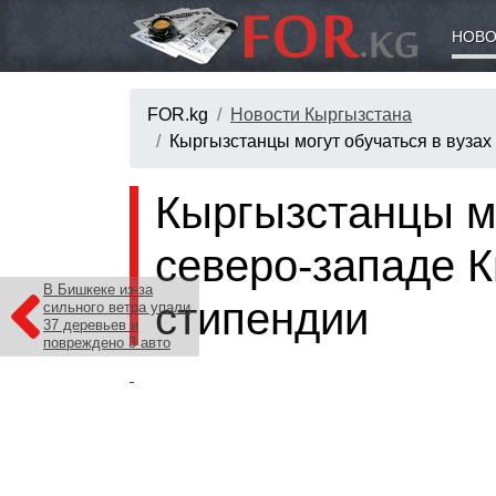
НОВО
FOR.kg
Новости Кыргызстана
Кыргызстанцы могут обучаться в вузах
Кыргызстанцы мо
северо-западе 
В Бишкеке из-за
стипендии
сильного ветра упали
37 деревьев и
повреждено 3 авто