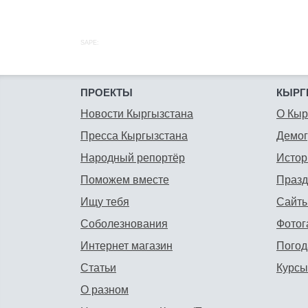
SAPE:
ПРОЕКТЫ
КЫРГ
Новости Кыргызстана
О Кыр
Пресса Кыргызстана
Демо
Народный репортёр
Истор
Поможем вместе
Празд
Ищу тебя
Сайты
Соболезнования
Фотог
Интернет магазин
Погод
Статьи
Курсы
О разном