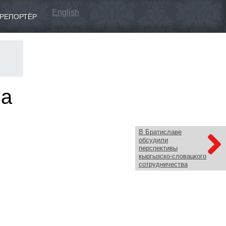
English
РЕПОРТЁР
на
В Братиславе
обсудили
перспективы
кыргызско-словацкого
сотрудничества