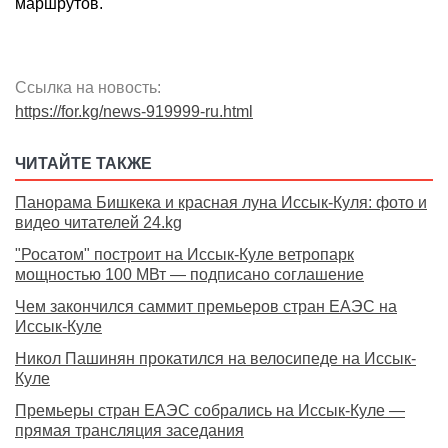
маршрутов.
Ссылка на новость:
https://for.kg/news-919999-ru.html
ЧИТАЙТЕ ТАКЖЕ
Панорама Бишкека и красная луна Иссык-Куля: фото и
видео читателей 24.kg
"Росатом" построит на Иссык-Куле ветропарк
мощностью 100 МВт — подписано соглашение
Чем закончился саммит премьеров стран ЕАЭС на
Иссык-Куле
Никол Пашинян прокатился на велосипеде на Иссык-
Куле
Премьеры стран ЕАЭС собрались на Иссык-Куле —
прямая трансляция заседания