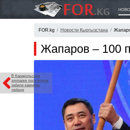
НОВО
FOR.kg
Новости Кыргызстана
Жапаро
Жапаров – 100 
В Каракольском
зоопарке посетители
забили камнями
лебедя