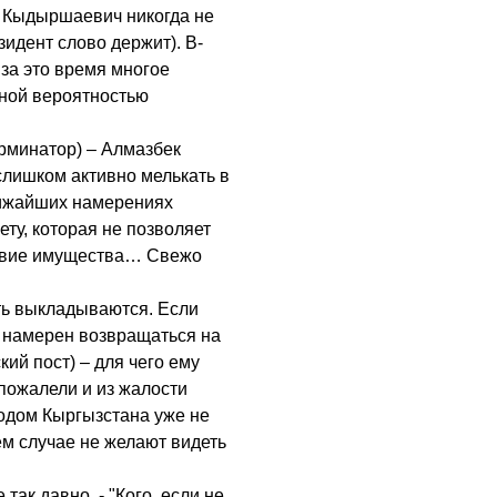
к Кыдыршаевич никогда не
зидент слово держит). В-
 за это время многое
тной вероятностью
ерминатор) – Алмазбек
слишком активно мелькать в
лижайших намерениях
ету, которая не позволяет
тствие имущества… Свежо
ть выкладываются. Если
е намерен возвращаться на
кий пост) – для чего ему
пожалели и из жалости
одом Кыргызстана уже не
ем случае не желают видеть
ак давно, - "Кого, если не