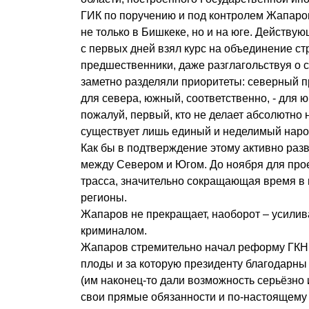
ГИК по поручению и под контролем Жапаро
не только в Бишкеке, но и на юге. Действу
с первых дней взял курс на объединение ст
предшественники, даже разглагольствуя о с
заметно разделяли приоритеты: северный 
для севера, южный, соответственно, - для 
пожалуй, первый, кто не делает абсолютно 
существует лишь единый и неделимый наро
Как бы в подтверждение этому активно раз
между Севером и Югом. До ноября для про
трасса, значительно сокращающая время в 
регионы.
Жапаров не прекращает, наоборот – усилив
криминалом.
Жапаров стремительно начал реформу ГКНБ
плоды и за которую президенту благодарн
(им наконец-то дали возможность серьёзно
свои прямые обязанности и по-настоящему с