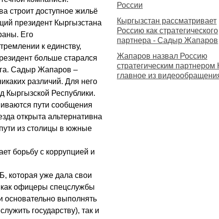
России
ва строит доступное жильё
Кыргызстан рассматривает
ющий президент Кыргызстана
Россию как стратегического
раны. Его
партнера - Садыр Жапаров
тремлении к единству,
Жапаров назвал Россию
президент больше старался
стратегическим партнером
юга. Садыр Жапаров –
главное из видеообращени
никаких различий. Для него
д Кыргызской Республики.
виваются пути сообщения
езда открыта альтернативна
пути из столицы в южные
ает борьбу с коррупцией и
, которая уже дала свои
ы как офицеры спецслужбы
 и основательно выполнять
лужить государству), так и