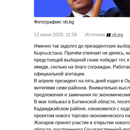
Фотографии: vb.kg
12 июня 2026, 11:58 Источник
vb.kg
Именно так задолго до президентских выбо
Кыргызстана. Причём отвечает не делясь, ка
предстоящей выборной гонке победит тот, кт
имидж, сколько на благо сограждан. Работа
официальной агитации.
В апреле президент на пять дней ездил в О
жителями семи районов. Внимательно высл
предложения и замечания по экономически
В мае побывал в Баткенской области, посе
Кадамджайском районе, ознакомился с ход
проектом нового торгово-экономического п
Жапаров принял участие в открытии новог
области, построенного Государственной ип