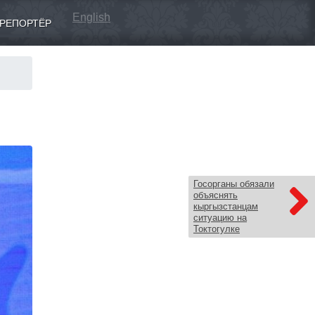
English
РЕПОРТЁР
Госорганы обязали
объяснять
кыргызстанцам
ситуацию на
Токтогулке