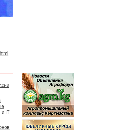
.html
ссии
л
ые
и IT
онов