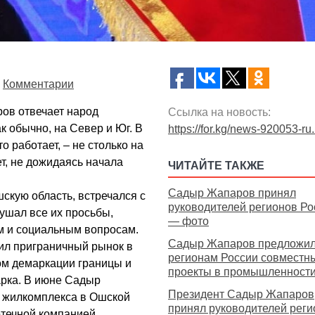
Комментарии
ров отвечает народ
Ссылка на новость:
к обычно, на Север и Юг. В
https://for.kg/news-920053-ru
о работает, – не столько на
ет, не дожидаясь начала
ЧИТАЙТЕ ТАКЖЕ
Садыр Жапаров принял
шскую область, встречался с
руководителей регионов Ро
ушал все их просьбы,
— фото
м и социальным вопросам.
Садыр Жапаров предложи
тил приграничный рынок в
регионам России совместн
ом демаркации границы и
проекты в промышленности 
арка. В июне Садыр
Президент Садыр Жапаров
о жилкомплекса в Ошской
принял руководителей реги
отечной компанией.