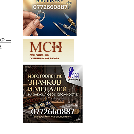
 КР —
я