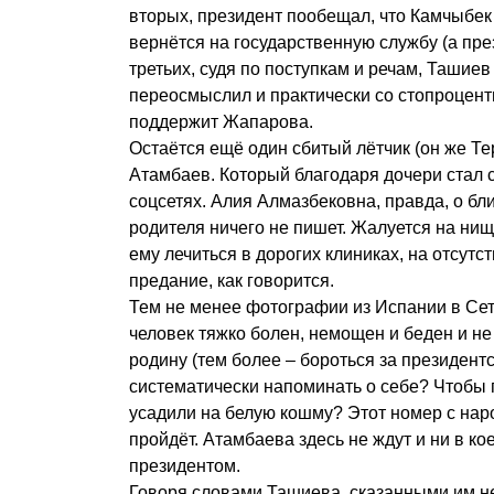
вторых, президент пообещал, что Камчыбе
вернётся на государственную службу (а пре
третьих, судя по поступкам и речам, Ташиев
переосмыслил и практически со стопроцен
поддержит Жапарова.
Остаётся ещё один сбитый лётчик (он же Т
Атамбаев. Который благодаря дочери стал 
соцсетях. Алия Алмазбековна, правда, о б
родителя ничего не пишет. Жалуется на нищ
ему лечиться в дорогих клиниках, на отсу
предание, как говорится.
Тем не менее фотографии из Испании в Се
человек тяжко болен, немощен и беден и н
родину (тем более – бороться за президентс
систематически напоминать о себе? Чтобы 
усадили на белую кошму? Этот номер с нар
пройдёт. Атамбаева здесь не ждут и ни в ко
президентом.
Говоря словами Ташиева, сказанными им не т