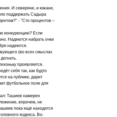
ения. И северяне, и южане,
ело поддержать Садыра
ентом?" - "Сто процентов –
ную конкуренцию? Если
ышно. Надеются набрать очки
Зря надеются.
твующего (во всех смыслах
 догнать.
тихоньку проявляется.
дёт себя так, как будто
тся на публике, дарит
ает футбольное поле для
нал: Ташиев намерен
ложение, впрочем, не
Ташиев пока ещё находится
головного кодекса. Во-