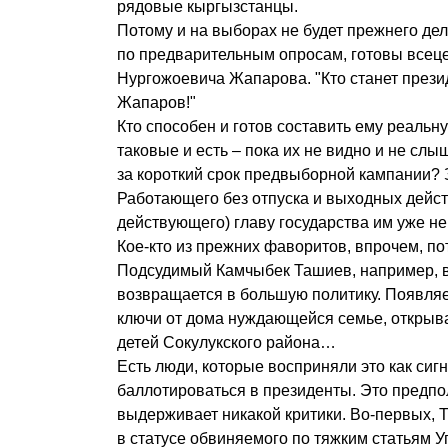
рядовые кыргызстанцы.
Потому и на выборах не будет прежнего дел
по предварительным опросам, готовы всец
Нургожоевича Жапарова. "Кто станет презид
Жапаров!"
Кто способен и готов составить ему реаль
таковые и есть – пока их не видно и не сл
за короткий срок предвыборной кампании? 
Работающего без отпуска и выходных дейс
действующего) главу государства им уже не
Кое-кто из прежних фаворитов, впрочем, по
Подсудимый Камчыбек Ташиев, например, ве
возвращается в большую политику. Появляе
ключи от дома нуждающейся семье, открыв
детей Сокулукского района…
Есть люди, которые восприняли это как сиг
баллотироваться в президенты. Это предпо
выдерживает никакой критики. Во-первых, 
в статусе обвиняемого по тяжким статьям У