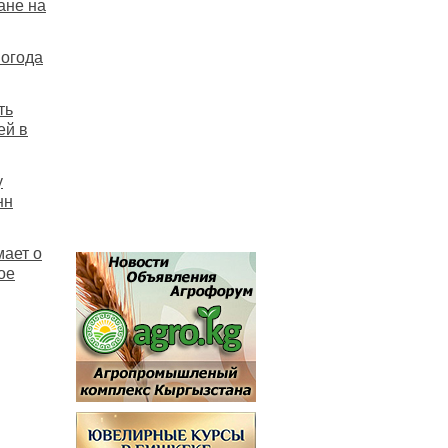
ане на
погода
ть
ей в
у
нн
мает о
ое