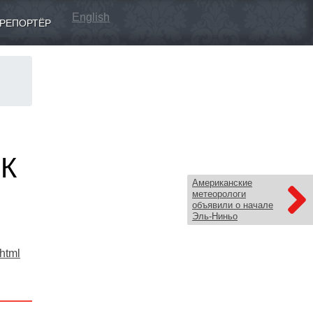
English
РЕПОРТЁР
РК
Американские
метеорологи
объявили о начале
Эль-Ниньо
.html