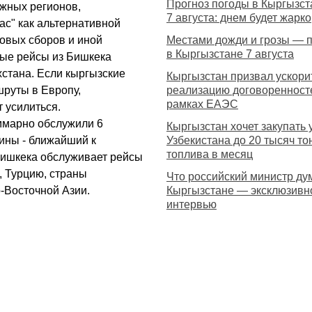
Прогноз погоды в Кыргызст
южных регионов,
7 августа: днем будет жарко
с" как альтернативной
товых сборов и иной
Местами дожди и грозы — 
в Кыргызстане 7 августа
ые рейсы из Бишкека
хстана. Если кыргызские
Кыргызстан призвал ускори
шруты в Европу,
реализацию договоренност
рамках ЕАЭС
 усилиться.
ммарно обслужили 6
Кыргызстан хочет закупать 
ины - ближайший к
Узбекистана до 20 тысяч то
топлива в месяц
Бишкека обслуживает рейсы
, Турцию, страны
Что российский министр ду
-Восточной Азии.
Кыргызстане — эксклюзивн
интервью