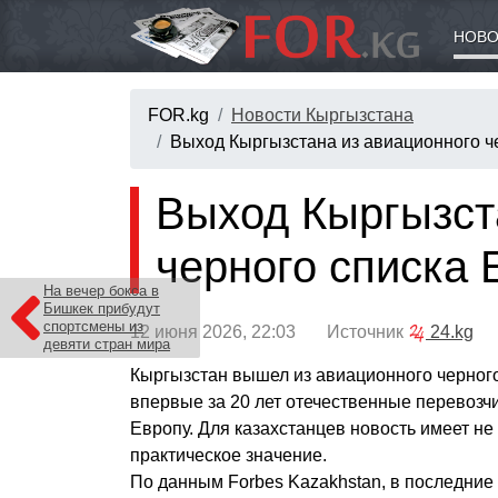
НОВО
FOR.kg
Новости Кыргызстана
Выход Кыргызстана из авиационного че
Выход Кыргызст
черного списка 
На вечер бокса в
Бишкек прибудут
спортсмены из
12 июня 2026, 22:03 Источник
24.kg
девяти стран мира
Кыргызстан вышел из авиационного черного
впервые за 20 лет отечественные перевозчи
Европу. Для казахстанцев новость имеет не 
практическое значение.
По данным Forbes Kazakhstan, в последние