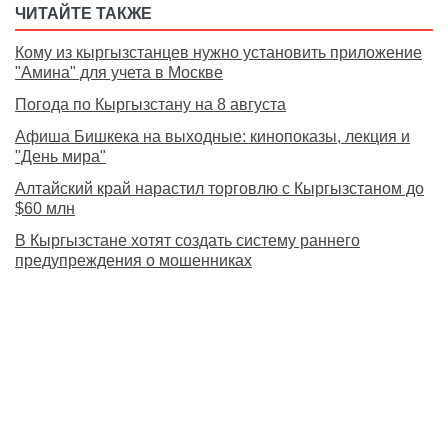
ЧИТАЙТЕ ТАКЖЕ
Кому из кыргызстанцев нужно установить приложение
"Амина" для учета в Москве
Погода по Кыргызстану на 8 августа
Афиша Бишкека на выходные: кинопоказы, лекция и
"День мира"
Алтайский край нарастил торговлю с Кыргызстаном до
$60 млн
В Кыргызстане хотят создать систему раннего
предупреждения о мошенниках