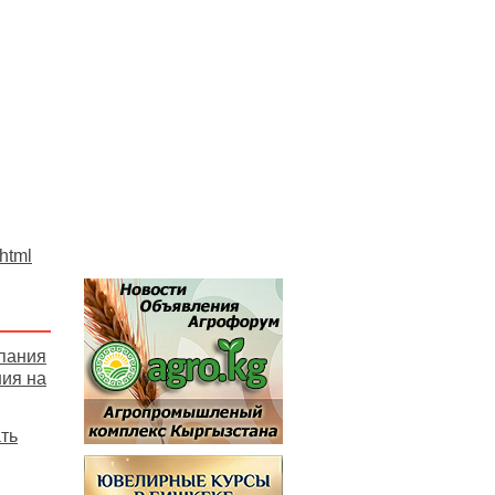
.html
пания
ния на
ать