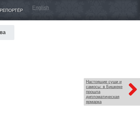
English
РЕПОРТЁР
ива
Настоящие суши и
самосы: в Бишкеке
прошла
дипломатическая
ярмарка