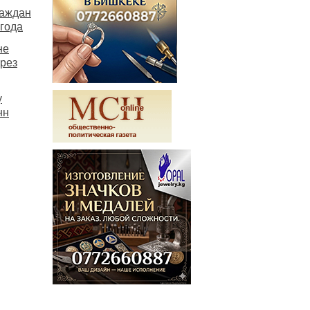
раждан
 года
не
ерез
у
нн