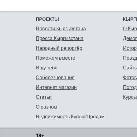
ПРОЕКТЫ
КЫРГ
Новости Кыргызстана
О Кыр
Пресса Кыргызстана
Демо
Народный репортёр
Истор
Поможем вместе
Празд
Ищу тебя
Сайты
Соболезнования
Фотог
Интернет магазин
Погод
Статьи
Курсы
О разном
Недвижимость Куплю/Продам
18+