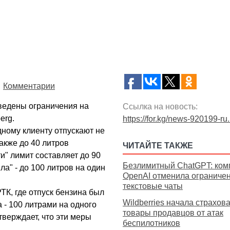
Комментарии
ведены ограничения на
Ссылка на новость:
erg.
https://for.kg/news-920199-ru
дному клиенту отпускают не
также до 40 литров
ЧИТАЙТЕ ТАКЖЕ
и" лимит составляет до 90
Безлимитный ChatGPT: ком
ла" - до 100 литров на один
OpenAI отменила ограниче
текстовые чаты
ТК, где отпуск бензина был
Wildberries начала страхов
 - 100 литрами на одного
товары продавцов от атак
тверждает, что эти меры
беспилотников