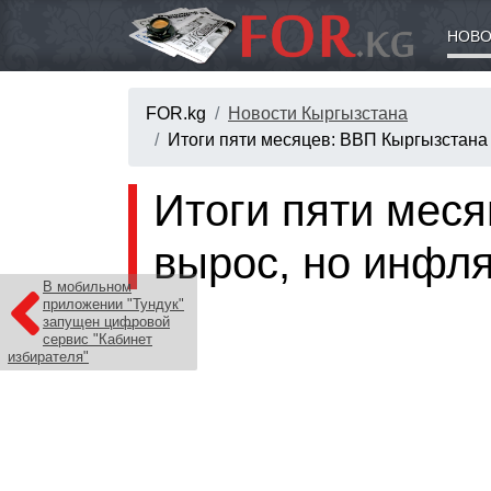
НОВО
FOR.kg
Новости Кыргызстана
Итоги пяти месяцев: ВВП Кыргызстана 
Итоги пяти мес
вырос, но инфля
В мобильном
приложении "Тундук"
запущен цифровой
сервис "Кабинет
избирателя"