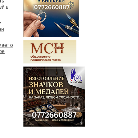
ть
ей в
у
нн
мает о
ое