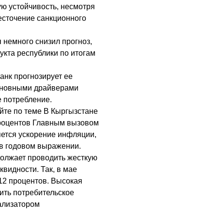
ую устойчивость, несмотря
есточение санкционного
 немного снизил прогноз,
укта республики по итогам
анк прогнозирует ее
основными драйверами
е потребление.
те по теме В Кыргызстане
процентов Главным вызовом
яется ускорение инфляции,
 в годовом выражении.
олжает проводить жесткую
квидности. Так, в мае
 12 процентов. Высокая
ить потребительское
ализатором