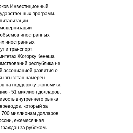
оков Инвестиционный
сударственных программ.
апитализации
 модернизации
е объемов иностранных
мых иностранных
г и транспорт.
омитетах Жогорку Кенеша
аимствований республика не
й ассоциацией развития о
Кыргызстан намерен
ов на поддержку экономики,
цию - 51 миллион долларов.
ивость внутреннего рынка
ереводов, который за
к 700 миллионам долларов
оссии, ежемесячная
 граждан за рубежом.