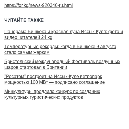
https://for.kg/news-920340-ru.html
ЧИТАЙТЕ ТАКЖЕ
Панорама Бишкека и красная луна Иссык-Куля: фото и
видео читателей 24.kg
Температурные рекорды: когда в Бишкеке 9 августа
стало самым жарким
Бристольский международный фестиваль воздушных
шаров стартовал в Британии
"Росатом" построит на Иссык-Куле ветропарк
мощностью 100 МВт — подписано соглашение
Минкультуры продлило конкурс по созданию
культурных туристических продуктов