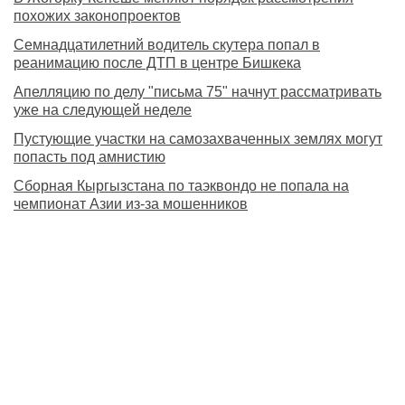
похожих законопроектов
Семнадцатилетний водитель скутера попал в
реанимацию после ДТП в центре Бишкека
Апелляцию по делу "письма 75" начнут рассматривать
уже на следующей неделе
Пустующие участки на самозахваченных землях могут
попасть под амнистию
Сборная Кыргызстана по таэквондо не попала на
чемпионат Азии из-за мошенников