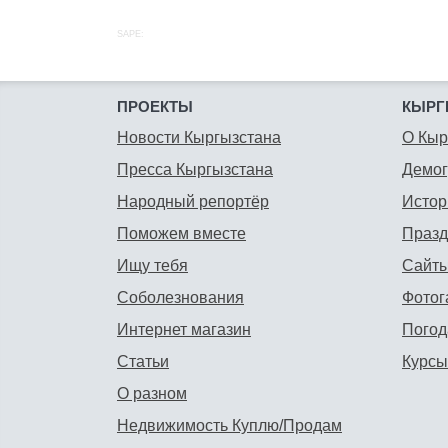
SAPE:
ПРОЕКТЫ
КЫРГ
Новости Кыргызстана
О Кыр
Пресса Кыргызстана
Демо
Народный репортёр
Истор
Поможем вместе
Празд
Ищу тебя
Сайты
Соболезнования
Фотог
Интернет магазин
Погод
Статьи
Курсы
О разном
Недвижимость Куплю/Продам