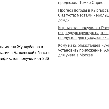
предложил Темир Сариев
Прогноз погоды в Кыргызст
8 августа: местами неболь
дожди
Кыргызстан получил от Рос
очередную крупную партию
продуктов для нуждающихс
Кому из кыргызстанцев нуж
лы имени Жундубаева в
установить приложение "А
азии в Баткенской области
для учета в Москве
тификатов получили от 236