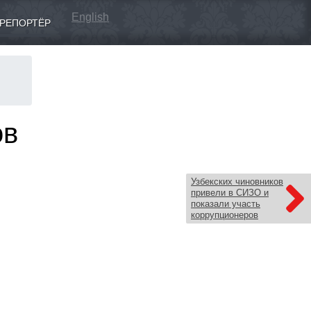
English
РЕПОРТЁР
ов
Узбекских чиновников
привели в СИЗО и
показали участь
коррупционеров