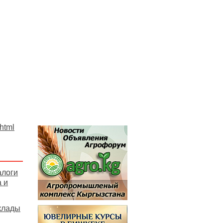
.html
алоги
 и
клады