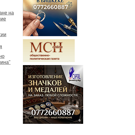
ане на
шие
сии
я
но
мина"