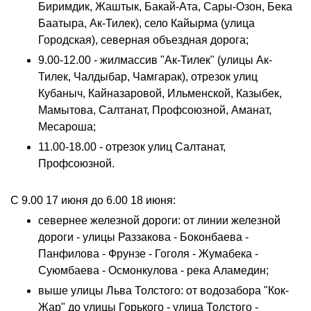
Биримдик, Жаштык, Бакай-Ата, Сары-Озон, Бека
Баатыра, Ак-Тилек), село Кайырма (улица
Городская), северная объездная дорога;
9.00-12.00 - жилмассив "Ак-Тилек" (улицы Ак-
Тилек, Чалдыбар, Чамгарак), отрезок улиц
Кубаныч, Кайназаровой, Ильменской, Казыбек,
Мамытова, Салтанат, Профсоюзной, Аманат,
Месароша;
11.00-18.00 - отрезок улиц Салтанат,
Профсоюзной.
С 9.00 17 июня до 6.00 18 июня:
севернее железной дороги: от линии железной
дороги - улицы Раззакова - Боконбаева -
Панфилова - Фрунзе - Гоголя - Жумабека -
Суюмбаева - Осмонкулова - река Аламедин;
выше улицы Льва Толстого: от водозабора "Кок-
Жар" до улицы Горького - улица Толстого -