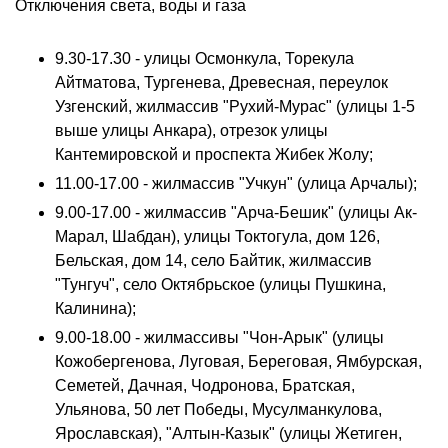
Отключения света, воды и газа
9.30-17.30 - улицы Осмонкула, Торекула
Айтматова, Тургенева, Древесная, переулок
Узгенский, жилмассив "Рухий-Мурас" (улицы 1-5
выше улицы Анкара), отрезок улицы
Кантемировской и проспекта Жибек Жолу;
11.00-17.00 - жилмассив "Учкун" (улица Арчалы);
9.00-17.00 - жилмассив "Арча-Бешик" (улицы Ак-
Марал, Шабдан), улицы Токтогула, дом 126,
Бельская, дом 14, село Байтик, жилмассив
"Тунгуч", село Октябрьское (улицы Пушкина,
Калинина);
9.00-18.00 - жилмассивы "Чон-Арык" (улицы
Кожобергенова, Луговая, Береговая, Ямбурская,
Семетей, Дачная, Чодронова, Братская,
Ульянова, 50 лет Победы, Мусулманкулова,
Ярославская), "Алтын-Казык" (улицы Жетиген,