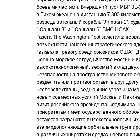
боевыми частями. Вчерашний пуск МБР JL-
в Тихом океане на дистанцию 7 300 киломе
разведывательный корабль "Ляован-1", суд
"Юаньван-3" и "Юаньван-6" ВМС НОАК.
Газета The Washington Post заметила: перв
возможности нанесения стратегического яд
"вызвала тревогу среди союзников США". Да,
Военно-морское сотрудничество России и К
высокотехнологичный, весомый вклад двух 
безопасности на пространстве Мирового ок
разделить или противопоставить друг другу
бесперспективны, ведь общие угрозы на мор
новых совместных усилий Москвы и Пекин
визит российского президента Владимира П
приоритетами межгосударственного оборон
остаются разработка высокотехнологичных
взаимодополняющие орбитальные группиро
в различных широтах и средах боевого при