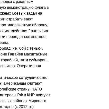
 лодки с ракетным
ную демонстрацию флага в
ложных боевых задач на
пажи отрабатывают
противоракетную оборону,
взаимодействия" часть сил
вки проведет совместное
еана.
ряд, не "бой с тенью".
йоне Гавайев масштабные
кораблей, пяти субмарин,
оюзников. Оперативная
итическое сотрудничество
е" американцы считают
опейские страны НАТО
интересы РФ и КНР диктуют
разных районах Мирового
егодно (с 2012-го)