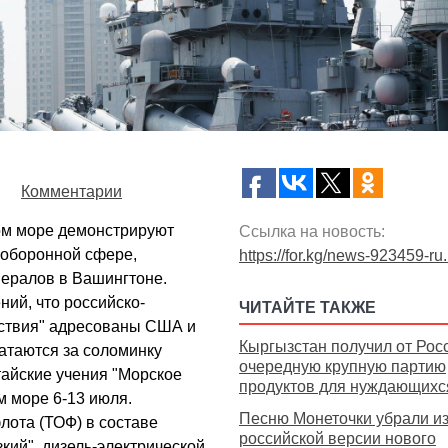
Комментарии
м море демонстрируют
Ссылка на новость:
 оборонной сфере,
https://for.kg/news-923459-ru
нералов в Вашингтоне.
ний, что российско-
ЧИТАЙТЕ ТАКЖЕ
йствия" адресованы США и
Кыргызстан получил от Рос
атаются за соломинку
очередную крупную партию
тайские учения "Морское
продуктов для нуждающихс
 море 6-13 июля.
Песню Монеточки убрали и
лота (ТОФ) в составе
российской версии нового
зкий", дизель-электрической