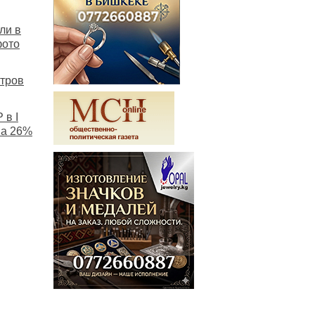
ли в
фото
нтров
 в I
на 26%