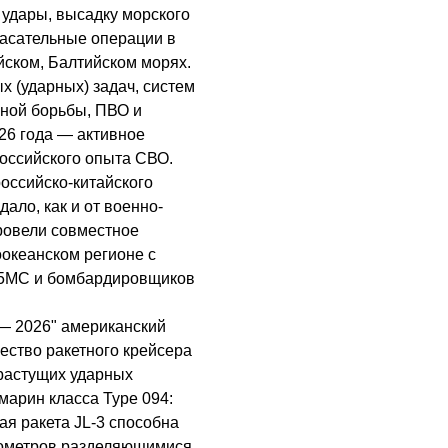
удары, высадку морского
пасательные операции в
йском, Балтийском морях.
 (ударных) задач, систем
нной борьбы, ПВО и
26 года — активное
оссийского опыта СВО.
российско-китайского
ало, как и от военно-
провели совместное
океанском регионе с
-95МС и бомбардировщиков
— 2026" американский
щество ракетного крейсера
 растущих ударных
марин класса Type 094:
я ракета JL-3 способна
илометров разделяющимися