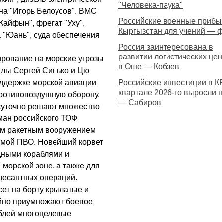
"Человека-паука"
дна "Игорь Белоусов". ВМС
Российские военные прибы
Кайфын", фрегат "Уху",
Кыргызстан для учений — 
 "Юань", суда обеспечения
Россия заинтересована в
развитии логистических це
ирование на морские угрозы
в Оше — Кобзев
алы Сергей Синько и Цю
оддержке морской авиации
Российские инвестиции в КР
квартале 2026-го выросли 
ротивовоздушную оборону,
— Сабиров
осуточно решают множество
гман российского ТОФ
ым ракетным вооружением
темой ПВО. Новейший корвет
дными кораблями и
морской зоне, а также для
десантных операций.
ет на борту крылатые и
ойно приумножают боевое
блей многоцелевые