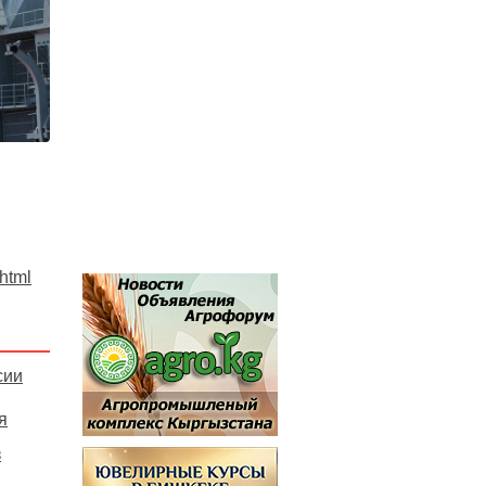
.html
сии
я
з