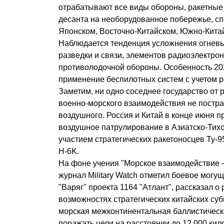
отрабатывают все виды обороны, ракетные 
десанта на необорудованное побережье, с
Японском, Восточно-Китайском, Южно-Кита
Наблюдается тенденция усложнения огневых
разведки и связи, элементов радиоэлектро
противолодочной обороны. Особенность 20
применение беспилотных систем с учетом р
Заметим, ни одно соседнее государство от 
военно-морского взаимодействия не пострад
воздушного. Россия и Китай в конце июня 
воздушное патрулирование в Азиатско-Тихо
участием стратегических ракетоносцев Ту
H-6K.
На фоне учения "Морское взаимодействие 
журнал Military Watch отметил боевое могу
"Варяг" проекта 1164 "Атлант", рассказал о
возможностях стратегических китайских суб
морская межконтинентальная баллистическа
поражать цели на расстоянии до 12 000 к