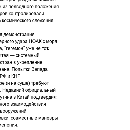
3 из подводного положения
тров контролировали
а космического слежения
ая демонстрация
ерного удара НОАК с моря
 "гегемон" уже не тот.
итая — системный,
стран в укрепление
еана. Попытки Запада
 РФ и КНР
е (и на суше) требуют
а. Недавний официальный
утина в Китай подтвердил:
ного взаимодействия
 вооружений,
вки, совместные маневры
менения.