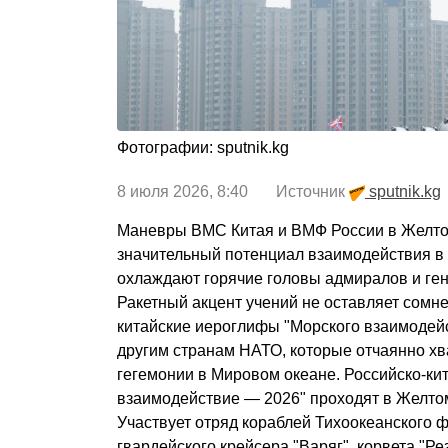
Фотографии: sputnik.kg
8 июля 2026, 8:40 Источник
sputnik.kg
Маневры ВМС Китая и ВМФ России в Желто
значительный потенциал взаимодействия в
охлаждают горячие головы адмиралов и ге
Ракетный акцент учений не оставляет сомне
китайские иероглифы "Морского взаимоде
другим странам НАТО, которые отчаянно хв
гегемонии в Мировом океане. Российско-ки
взаимодействие — 2026" проходят в Желтом
Участвует отряд кораблей Тихоокеанского ф
гвардейского крейсера "Варяг", корвета "Ре