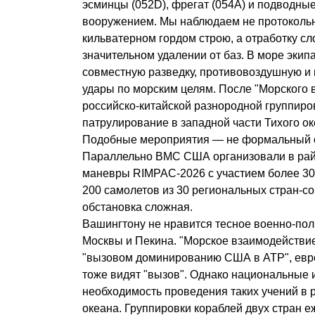
эсминцы (052D), фрегат (054A) и подводные
вооружением. Мы наблюдаем не протоколь
кильватерном гордом строю, а отработку с
значительном удалении от баз. В море эки
совместную разведку, противовоздушную и 
удары по морским целям. После "Морского 
российско-китайской разнородной группиро
патрулирование в западной части Тихого ок
Подобные мероприятия — не формальный об
Параллельно ВМС США организовали в ра
маневры RIMPAC-2026 с участием более 30 
200 самолетов из 30 региональных стран-с
обстановка сложная.
Вашингтону не нравится тесное военно-пол
Москвы и Пекина. "Морское взаимодействи
"вызовом доминированию США в АТР", евр
тоже видят "вызов". Однако национальные 
необходимость проведения таких учений в 
океана. Группировки кораблей двух стран еж