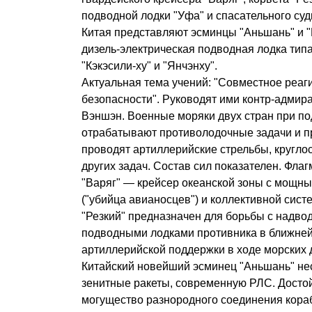
подводной лодки "Уфа" и спасательного су
Китая представляют эсминцы "Аньшань" и "
дизель-электрическая подводная лодка типа
"Кэкэсили-ху" и "Янчэнху".
Актуальная тема учений: "Совместное реаг
безопасности". Руководят ими контр-адмир
Вэншэн. Военные моряки двух стран при п
отрабатывают противолодочные задачи и п
проводят артиллерийские стрельбы, кругл
других задач. Состав сил показателен. Фла
"Варяг" — крейсер океанской зоны с мощн
("убийца авианосцев") и коллективной сис
"Резкий" предназначен для борьбы с надво
подводными лодками противника в ближней 
артиллерийской поддержки в ходе морских 
Китайский новейший эсминец "Аньшань" нес
зенитные ракеты, современную РЛС. Дост
могущество разнородного соединения кора