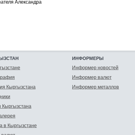
вателя Александра
ЫЗСТАН
ИНФОРМЕРЫ
гызстане
Информер новостей
графия
Информер валют
ия Кыргызстана
Информер металлов
ники
 Кыргызстана
алерея
а в Кыргызстане