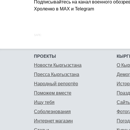
Подписывайтесь на канал военного обозре
Хроленко в MAX и Telegram
SAPE:
ПРОЕКТЫ
КЫРГ
Новости Кыргызстана
О Кыр
Пресса Кыргызстана
Демо
Народный репортёр
Истор
Поможем вместе
Празд
Ищу тебя
Сайты
Соболезнования
Фотог
Интернет магазин
Погод