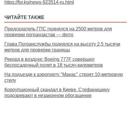
https://for.kg/news-923514-ru.html
ЧИТАЙТЕ ТАКЖЕ
Председатель ГПС поднялся на 2500 метров для
проверки погранзастав — фото
Глава Погранслужбы поднялся на высоту 2,5 тысячи
метров для проверки границы
Рекорд в воздухе: Boeing 777F совершил
беспосадочный полет в 18 тысяч километров
На подъезде к аэропорту "Манас" строят 10-метровую
стелу
Коррупционный скандал в Киеве. Стефанишину
подозревают в незаконном обогащении