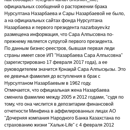
официальных сообщений о расторжении брака
Нурсултана Назарбаева и Сары Назарбаевой не было,
а на официальных сайтах фонда Нурсултана
Назарбаева и первого президента nazarbayev.kz
размещена информация, что Сара Алпысовна по-
прежнему является супругой первого президента.
По данным бизнес-реестров, бывшая первая леди
страны имеет свое ИП "Назарбаева Сара Алпысовна"
(зарегистрировано 17 февраля 2017 года), а ее
руководителем значится Қонақай Сара Алпысқызы. Это
ее девичья фамилия до вступления в брак с
Нурсултаном Назарбаевым в 1962 году.
Отмечается, что официальная жена Назарбаева
сменила фамилию между 2005 и 2012 годами, "судя по
тому, что она числится в депозитарии финансовой
отчетности Минфина в аффилированных лицах АО
"Дочерняя компания Народного Банка Казахстана по
страхованию жизни "Халык-Life" с 4 февраля 2012