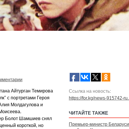
мментарии
стана Айтурган Темирова
Ссылка на новость:
лк" с портретами Героя
https://for.kg/news-915742-ru
 Алия Молдагулова и
Моисеева.
ЧИТАЙТЕ ТАКЖЕ
сер Болот Шамшиев снял
Премьер-министр Беларуси
енный короткой, но