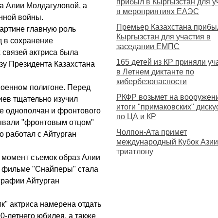
прибыл в Кыргызстан для у
да Алии Молдагуловой, а
в мероприятиях ЕАЭС
енной войны.
Премьер Казахстана прибы
артине главную роль
Кыргызстан для участия в
д в сохранение
заседании ЕМПС
 связей актриса была
165 детей из КР приняли уч
азу Президента Казахстана
в Летнем диктанте по
кибербезопасности
военном полигоне. Перед
РКФР возьмет на вооружен
ев тщательно изучил
итоги "примаковских" диску
е однополчан и фронтового
по ЦА и КР
ывали "фронтовым отцом"
Чолпон-Ата примет
о работал с Айтурган
международный Кубок Азии
триатлону
то момент съемок образ Алии
в фильме "Снайперы" стала
графии Айтурган
к" актриса намерена отдать
0-летнего юбилея, а также