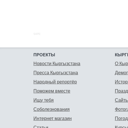
SAPE:
ПРОЕКТЫ
КЫРГ
Новости Кыргызстана
О Кыр
Пресса Кыргызстана
Демо
Народный репортёр
Истор
Поможем вместе
Празд
Ищу тебя
Сайты
Соболезнования
Фотог
Интернет магазин
Погод
Статьи
Курсы