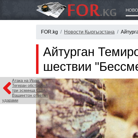
НОВО
FOR.kg
Новости Кыргызстана
Айтург
Айтурган Темиро
шествии "Бессм
Атака на Иран.
Тегеран обстрелял
три эсминца США,
Вашингтон ответил
ударами