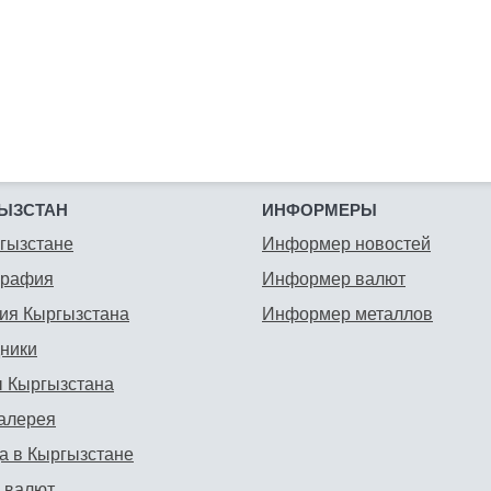
ЫЗСТАН
ИНФОРМЕРЫ
гызстане
Информер новостей
графия
Информер валют
ия Кыргызстана
Информер металлов
ники
 Кыргызстана
алерея
а в Кыргызстане
 валют