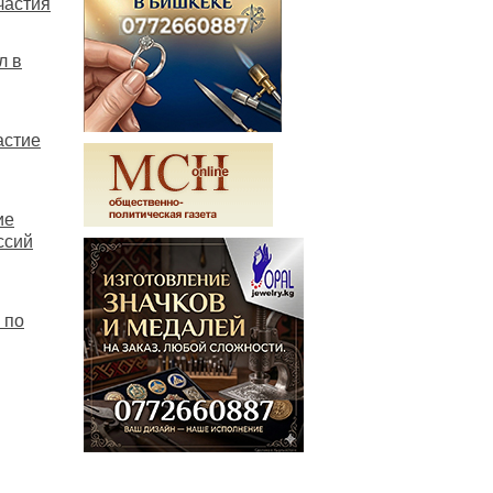
частия
л в
астие
ие
ссий
 по