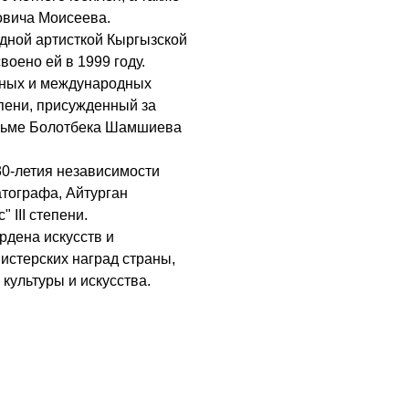
овича Моисеева.
дной артисткой Кыргызской
воено ей в 1999 году.
нных и международных
епени, присужденный за
льме Болотбека Шамшиева
 30-летия независимости
атографа, Айтурган
III степени.
рдена искусств и
истерских наград страны,
культуры и искусства.