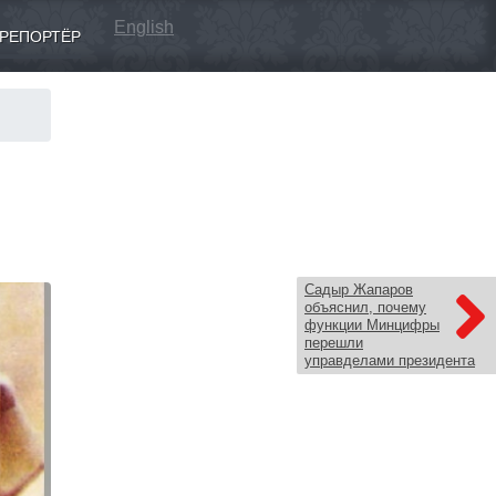
English
РЕПОРТЁР
Садыр Жапаров
объяснил, почему
функции Минцифры
перешли
управделами президента