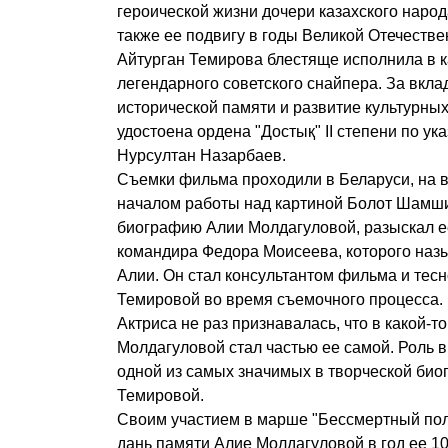
героической жизни дочери казахского наро
также ее подвигу в годы Великой Отечеств
Айтурган Темирова блестяще исполнила в к
легендарного советского снайпера. За вкла
исторической памяти и развитие культурных
удостоена ордена "Достық" II степени по ук
Нурсултан Назарбаев.
Съемки фильма проходили в Беларуси, на 
началом работы над картиной Болот Шамши
биографию Алии Молдагуловой, разыскал е
командира Федора Моисеева, которого наз
Алии. Он стал консультантом фильма и тесн
Темировой во время съемочного процесса.
Актриса не раз признавалась, что в какой-
Молдагуловой стал частью ее самой. Роль 
одной из самых значимых в творческой био
Темировой.
Своим участием в марше "Бессмертный пол
дань памяти Алие Молдагуловой в год ее 10