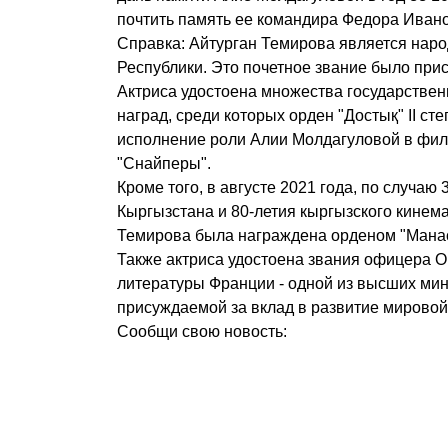
почтить память ее командира Федора Иван
Справка: Айтурган Темирова является наро
Республики. Это почетное звание было прис
Актриса удостоена множества государстве
наград, среди которых орден "Достық" II ст
исполнение роли Алии Молдагуловой в фи
"Снайперы".
Кроме того, в августе 2021 года, по случаю
Кыргызстана и 80-летия кыргызского кинем
Темирова была награждена орденом "Манас" 
Также актриса удостоена звания офицера О
литературы Франции - одной из высших мин
присуждаемой за вклад в развитие мировой 
Сообщи свою новость: