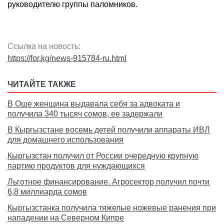
руководителю группы паломников.
Ссылка на новость:
https://for.kg/news-915784-ru.html
ЧИТАЙТЕ ТАКЖЕ
В Оше женщина выдавала себя за адвоката и
получила 340 тысяч сомов, ее задержали
В Кыргызстане восемь детей получили аппараты ИВЛ
для домашнего использования
Кыргызстан получил от России очередную крупную
партию продуктов для нуждающихся
Льготное финансирование. Агросектор получил почти
6,8 миллиарда сомов
Кыргызстанка получила тяжелые ножевые ранения при
нападении на Северном Кипре