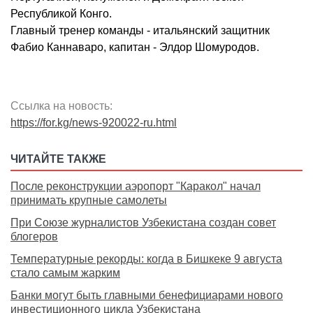
Республикой Конго.
Главный тренер команды - итальянский защитник
Фабио Каннаваро, капитан - Элдор Шомуродов.
Ссылка на новость:
https://for.kg/news-920022-ru.html
ЧИТАЙТЕ ТАКЖЕ
После реконструкции аэропорт "Каракол" начал
принимать крупные самолеты
При Союзе журналистов Узбекистана создан совет
блогеров
Температурные рекорды: когда в Бишкеке 9 августа
стало самым жарким
Банки могут быть главными бенефициарами нового
инвестиционного цикла Узбекистана