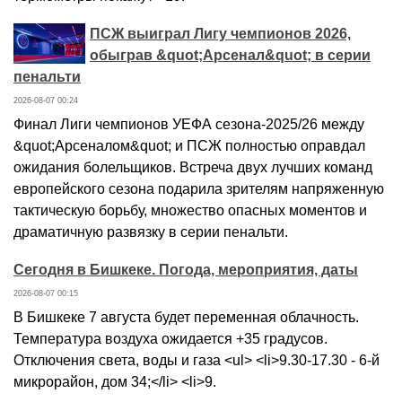
ПСЖ выиграл Лигу чемпионов 2026,
обыграв &quot;Арсенал&quot; в серии
пенальти
2026-08-07 00:24
Финал Лиги чемпионов УЕФА сезона-2025/26 между
&quot;Арсеналом&quot; и ПСЖ полностью оправдал
ожидания болельщиков. Встреча двух лучших команд
европейского сезона подарила зрителям напряженную
тактическую борьбу, множество опасных моментов и
драматичную развязку в серии пенальти.
Сегодня в Бишкеке. Погода, мероприятия, даты
2026-08-07 00:15
В Бишкеке 7 августа будет переменная облачность.
Температура воздуха ожидается +35 градусов.
Отключения света, воды и газа <ul> <li>9.30-17.30 - 6-й
микрорайон, дом 34;</li> <li>9.