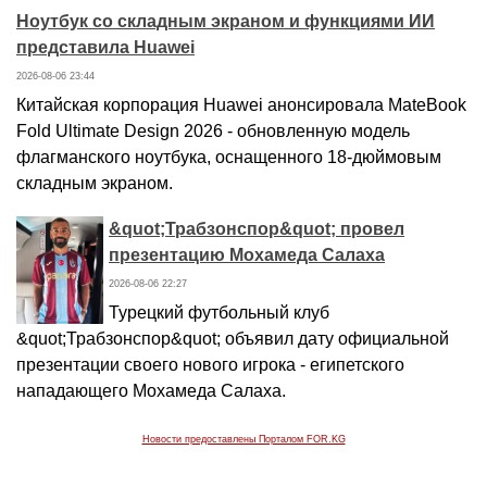
Ноутбук со складным экраном и функциями ИИ
представила Huawei
2026-08-06 23:44
Китайская корпорация Huawei анонсировала MateBook
Fold Ultimate Design 2026 - обновленную модель
флагманского ноутбука, оснащенного 18-дюймовым
складным экраном.
&quot;Трабзонспор&quot; провел
презентацию Мохамеда Салаха
2026-08-06 22:27
Турецкий футбольный клуб
&quot;Трабзонспор&quot; объявил дату официальной
презентации своего нового игрока - египетского
нападающего Мохамеда Салаха.
Новости предоставлены Порталом FOR.KG