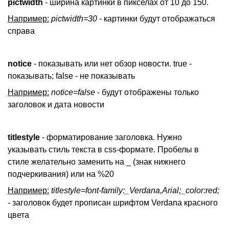
pictwidth
- ширина картинки в пикселах от 10 до 150.
Например:
pictwidth=30
- картинки будут отображаться
справа
notice
- показывать или нет обзор новости. true -
показывать; false - не показывать
Например:
notice=false
- будут отображены только
заголовок и дата новости
titlestyle
- форматирование заголовка. Нужно
указывать стиль текста в css-формате. Пробелы в
стиле желательно заменить на _ (знак нижнего
подчеркивания) или на %20
Например:
titlestyle=font-family:_Verdana,Arial;_color:red;
- заголовок будет прописан шрифтом Verdana красного
цвета